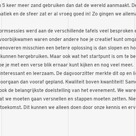
u 5 keer meer zand gebruiken dan dat de wereld aanmaakt. 
atiek en de sfeer zat er al vroeg goed in! Zo gingen we alle
tormsessies werd aan de verschillende tafels veel besproken 
voorbijkwamen waren onder andere hoe je creatief kunt omg
renoveren misschien een betere oplossing is dan slopen en ho
kunnen hergebruiken. Maar ook wat het startpunt is om te b
e je met een verse blik ernaar kunt kijken en nog veel meer.
nteressant en leerzaam. De dagvoorzitter merkte dit op en li
doorgaan dan vooraf gepland. Kwaliteit boven kwantiteit! Sam
ok de belangrijkste doelstelling van het evenement. We war
at we moeten gaan versnellen en stappen moeten zetten. Niet
toekomst. Dit kunnen we alleen doen door onze kennis en er