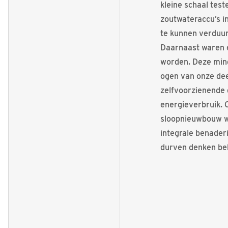
kleine schaal tes
zoutwateraccu’s i
te kunnen verduur
Daarnaast waren 
worden. Deze min
ogen van onze de
zelfvoorzienende 
energieverbruik. O
sloopnieuwbouw we
integrale benade
durven denken beh