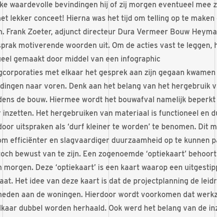
ke waardevolle bevindingen hij of zij morgen eventueel mee 
et lekker conceet! Hierna was het tijd om telling op te maken
. Frank Zoeter, adjunct directeur Dura Vermeer Bouw Heyma,
prak motiverende woorden uit. Om de acties vast te leggen,
eel gemaakt door middel van een infographic
corporaties met elkaar het gesprek aan zijn gegaan kwamen 
dingen naar voren. Denk aan het belang van het hergebruik v
dens de bouw. Hiermee wordt het bouwafval namelijk beperkt
r inzetten. Het hergebruiken van materiaal is functioneel en
oor uitspraken als ‘durf kleiner te worden’ te benomen. Dit m
 om efficiënter en slagvaardiger duurzaamheid op te kunnen p
toch bewust van te zijn. Een zogenoemde ‘optiekaart’ behoort
 morgen. Deze ‘optiekaart’ is een kaart waarop een uitgestip
aat. Het idee van deze kaart is dat de projectplanning de leid
eden aan de woningen. Hierdoor wordt voorkomen dat werk
elkaar dubbel worden herhaald. Ook werd het belang van de in