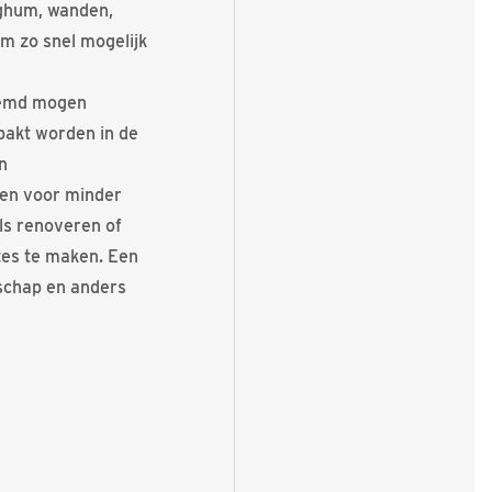
rghum, wanden,
m zo snel mogelijk
oemd mogen
akt worden in de
n
gen voor minder
als renoveren of
zes te maken. Een
schap en anders