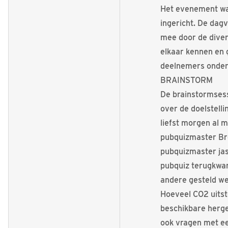
Het evenement was
ingericht. De dag
mee door de diver
elkaar kennen en 
deelnemers onderv
BRAINSTORM
De brainstormsess
over de doelstelli
liefst morgen al 
pubquizmaster Bre
pubquizmaster jas
pubquiz terugkwam
andere gesteld we
Hoeveel CO2 uitst
beschikbare herge
ook vragen met een