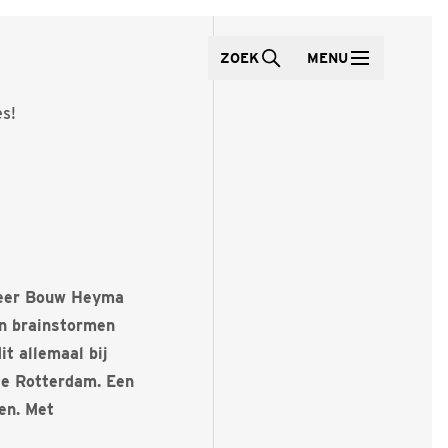
ZOEK
MENU
s!
meer Bouw Heyma
n brainstormen
t allemaal bij
te Rotterdam. Een
en. Met