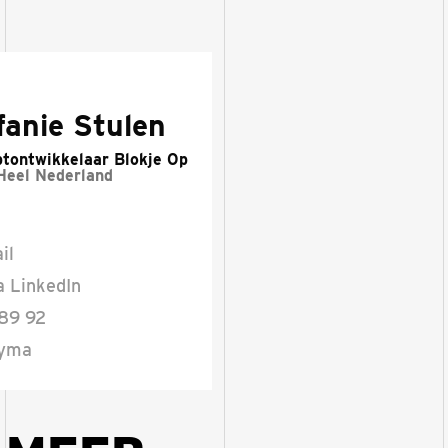
fanie Stulen
tontwikkelaar Blokje Op
Heel Nederland
il
a LinkedIn
 89 92
eyma