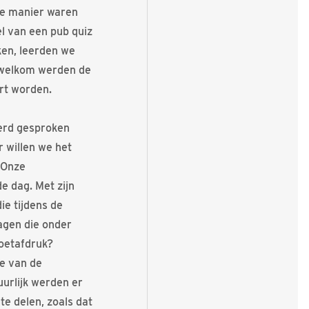
ve manier waren
l van een pub quiz
ken, leerden we
t welkom werden de
rt worden.
erd gesproken
r willen we het
 Onze
e dag. Met zijn
e tijdens de
agen die onder
voetafdruk?
e van de
urlijk werden er
te delen, zoals dat