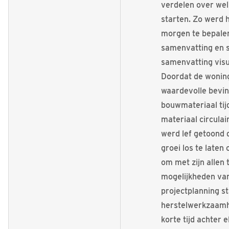
verdelen over wel
starten. Zo werd h
morgen te bepalen
samenvatting en s
samenvatting visu
Doordat de woning
waardevolle bevin
bouwmateriaal tij
materiaal circulai
werd lef getoond d
groei los te laten
om met zijn allen 
mogelijkheden van
projectplanning st
herstelwerkzaamh
korte tijd achter 