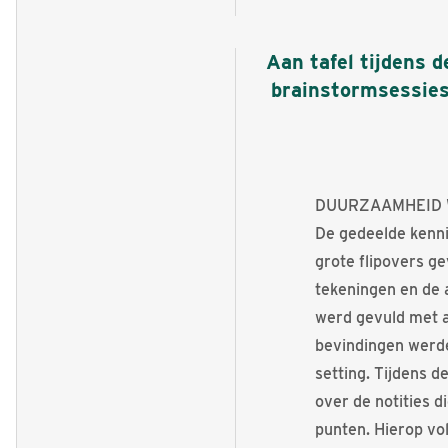
Aan tafel tijdens d
brainstormsessie
DUURZAAMHEID 
De gedeelde kennis
grote flipovers g
tekeningen en de a
werd gevuld met a
bevindingen werde
setting. Tijdens 
over de notities 
punten. Hierop vo