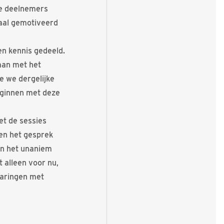
De deelnemers
maal gemotiveerd
en kennis gedeeld.
aan met het
e we dergelijke
eginnen met deze
et de sessies
en het gesprek
en het unaniem
 alleen voor nu,
varingen met