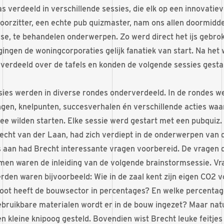
 verdeeld in verschillende sessies, die elk op een innovatie
voorzitter, een echte pub quizmaster, nam ons allen doormidde
se, te behandelen onderwerpen. Zo werd direct het ijs gebro
gingen de woningcorporaties gelijk fanatiek van start. Na he
erdeeld over de tafels en konden de volgende sessies gesta
ies werden in diverse rondes onderverdeeld. In de rondes w
ngen, knelpunten, succesverhalen én verschillende acties waa
mee wilden starten. Elke sessie werd gestart met een pubquiz.
cht van der Laan, had zich verdiept in de onderwerpen van d
 aan had Brecht interessante vragen voorbereid. De vragen di
en waren de inleiding van de volgende brainstormsessie. Vr
rden waren bijvoorbeeld: Wie in de zaal kent zijn eigen CO2 
oot heeft de bouwsector in percentages? En welke percentag
bruikbare materialen wordt er in de bouw ingezet? Maar natu
 kleine knipoog gesteld. Bovendien wist Brecht leuke feitjes 