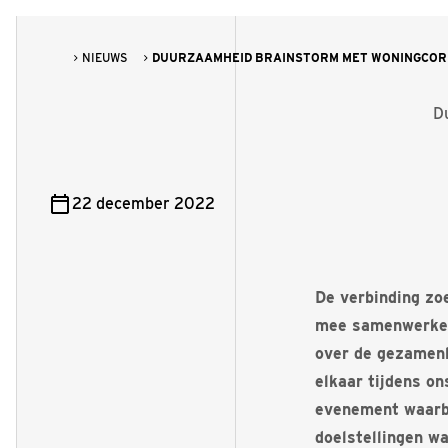
NIEUWS
DUURZAAMHEID BRAINSTORM MET WONINGCORP
D
22 december 2022
De verbinding z
mee samenwerken,
over de gezamenl
elkaar tijdens o
evenement waarbi
doelstellingen w