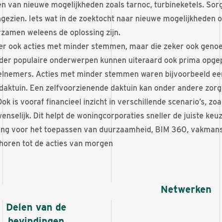
ten van nieuwe mogelijkheden zoals tarnoc, turbineketels. So
ngezien. Iets wat in de zoektocht naar nieuwe mogelijkheden o
zamen weleens de oplossing zijn.
er ook acties met minder stemmen, maar die zeker ook gen
der populaire onderwerpen kunnen uiteraard ook prima opgep
elnemers. Acties met minder stemmen waren bijvoorbeeld ee
daktuin. Een zelfvoorzienende daktuin kan onder andere zor
ok is vooraf financieel inzicht in verschillende scenario’s, zo
nselijk. Dit helpt de woningcorporaties sneller de juiste keu
ring voor het toepassen van duurzaamheid, BIM 360, vakman
oren tot de acties van morgen
Netwerken
Delen van de
bevindingen