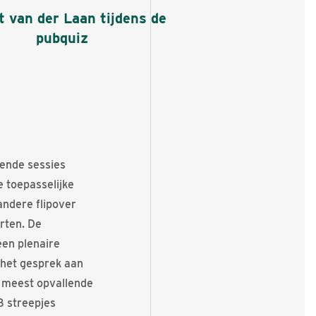
 van der Laan tijdens de
pubquiz
lende sessies
 toepasselijke
andere flipover
rten. De
een plenaire
 het gesprek aan
e meest opvallende
3 streepjes