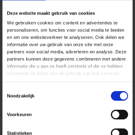
Winnaars Innovatiechallenge
Deze website maakt gebruik van cookies
Brigade en Rietveld zijn uitgekozen
We gebruiken cookies om content en advertenties te
om hun oplossingen in de praktijk te
personaliseren, om functies voor social media te bieden
en om ons websiteverkeer te analyseren. Ook delen we
brengen.
informatie over uw gebruik van onze site met onze
partners voor social media, adverteren en analyse. Deze
partners kunnen deze gegevens combineren met andere
informatie die u aan ze heeft verstrekt of die ze hebben
INITIATIEF INNOVATIEMIDDAG
verzameld op basis van uw gebruik van hun services.
Heijmans, Dura Vermeer en Millenaar & Van Schaik
Transport riepen de infrasector op om hun
Toestemmingsselectie
vernieuwende ideeën te pitchen ter voorkoming van
Noodzakelijk
aanrijdgevaar op de bouwplaats. Het doel is om
nieuwe oplossingen te vinden om aanrijdgevaar te
Voorkeuren
voorkomen en een veiliger, bouwend Nederland te
creëren. Vernieuwende ideeën liggen op het terrein
Statistieken