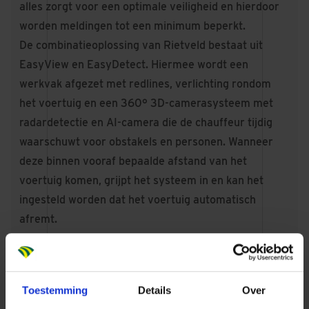
alles zorgt voor een optimale veiligheid en hierdoor
worden meldingen tot een minimum beperkt.
De combinatieoplossing van Rietveld bestaat uit
EasyView en EasyDetect
. Hiermee wordt een
werkvak afgezet met redlines, verlichting rondom
het voertuig en een 360° 3D-camerasysteem met
radardetectie en AI-camera die de chauffeur tijdig
waarschuwt voor obstakels en personen. Wanneer
deze binnen vooraf bepaalde afstand van het
voertuig komen, grijpt het systeem in en kan het
ingesteld worden dat het voertuig automatisch
afremt.
Toestemming
Details
Over