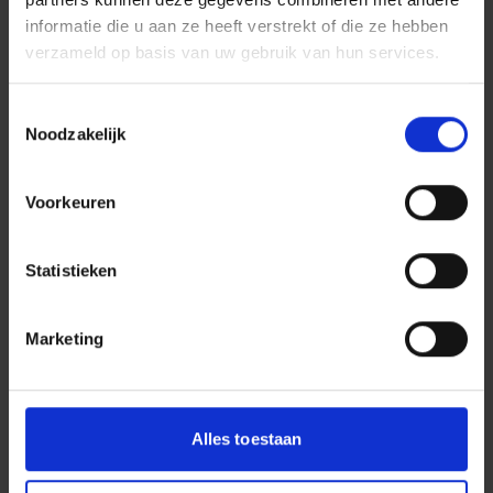
informatie die u aan ze heeft verstrekt of die ze hebben
verzameld op basis van uw gebruik van hun services.
BOUW EN VASTGOED
Toestemmingsselectie
Noodzakelijk
Voorkeuren
Koert Terhürne
Statistieken
Directievoorzitter
Regio
Heel Nederland
Stuur mij een email
Marketing
Contacteer mij via LinkedIn
Dura Vermeer Divisie Bouw en
Vastgoed
Alles toestaan