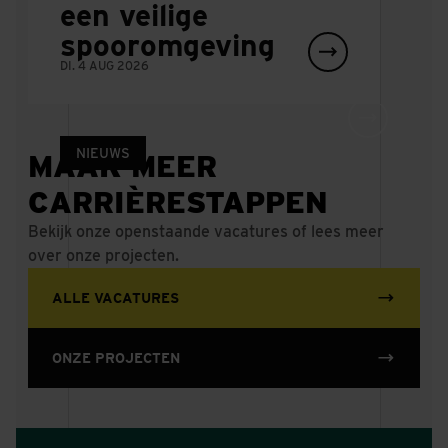
een veilige
morgen
spooromgeving
WO. 5 AUG 2026
DI. 4 AUG 2026
NIEUWS
MAAK MEER
CARRIÈRESTAPPEN
Spoortechnicus
Bekijk onze openstaande vacatures of lees meer
Delano is trots op
over onze projecten.
zijn werk: 'Zo'n
rijdende trein is
ALLE VACATURES
prachtig, dankzij
ons is dat
ONZE PROJECTEN
mogelijk'
MA. 27 JUL 2026