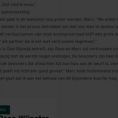
. Dat vind ik mooi.”
de samenwerking
id gaat in de toekomst nog groter worden, Marc: “We willen 
eerder in het proces betrekken om met ons mee te denken ov
Het verduurzamen van onze woningvoorraad blijft een grote u
als partner zie ik het met vertrouwen tegemoet.”
n in Oud-Rijswijk betreft, zijn Roos en Marc vol vertrouwen o
 bezig met de eerste negen woningen. De bewoners zijn heel bl
 de bewoners die afwachten tot hun huis aan de beurt is, zie
t geeft mij echt een goed gevoel.” Marc knikt instemmend me
 het gaaf dat ik aan het behoud van dit bijzondere buurtje mag 
OED