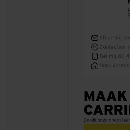
H
Stuur mij ee
Contacteer m
Bel mij 06 4
Dura Verme
MAAK
CARR
Bekijk onze openstaa