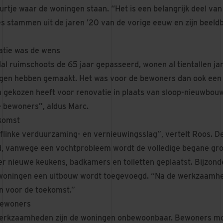
urtje waar de woningen staan. “Het is een belangrijk deel van
s stammen uit de jaren ’20 van de vorige eeuw en zijn beeld
atie was de wens
l ruimschoots de 65 jaar gepasseerd, wonen al tientallen jar
igen hebben gemaakt. Het was voor de bewoners dan ook een 
n gekozen heeft voor renovatie in plaats van sloop-nieuwbou
 bewoners”, aldus Marc.
ekomst
flinke verduurzaming- en vernieuwingsslag”, vertelt Roos. 
, vanwege een vochtprobleem wordt de volledige begane gro
 nieuwe keukens, badkamers en toiletten geplaatst. Bijzonde
 woningen een uitbouw wordt toegevoegd. “Na de werkzaamhe
jn voor de toekomst.”
bewoners
 werkzaamheden zijn de woningen onbewoonbaar. Bewoners mo