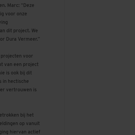
en. Marc: “Deze
ig voor onze
ving
n dit project. We
or Dura Vermeer.”
 projecten voor
nt van een project
 is ook bij dit
 in hectische
 er vertrouwen is
trokken bij het
ldingen op vanuit
ing hiervan actief