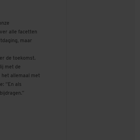
onze
er alle facetten
itdaging, maar
ver de toekomst.
ij met de
n het allemaal met
e: “En als
bijdragen.”