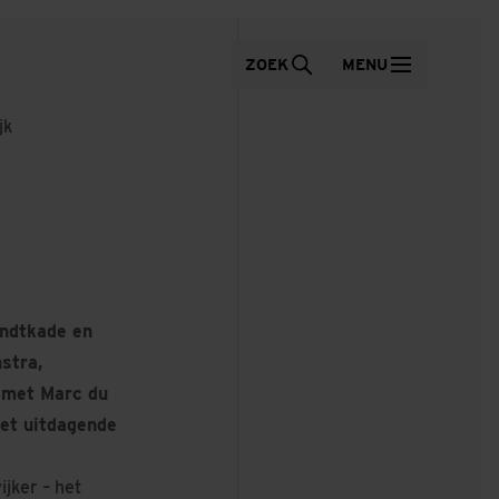
ZOEK
MENU
jk
andtkade en
stra,
 met Marc du
het uitdagende
ijker – het