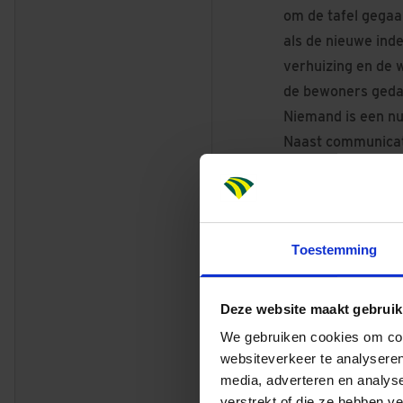
om de tafel gegaa
als de nieuwe ind
verhuizing en de 
de bewoners gedaan
Niemand is een n
Naast communicati
projecttelefoon e
persoonlijk gespr
we maatwerk lever
de vorm van door
Toestemming
vergoeding vanuit 
het verhuizen en 
Deze website maakt gebruik
worden gelegd, mu
We gebruiken cookies om cont
wils”, aldus de pr
websiteverkeer te analyseren
We zorgen voor vo
media, adverteren en analys
“Het is die volled
verstrekt of die ze hebben v