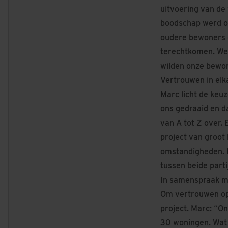
uitvoering van de
boodschap werd ov
oudere bewoners d
terechtkomen. We 
wilden onze bewo
Vertrouwen in elka
Marc licht de keu
ons gedraaid en da
van A tot Z over. 
project van groot
omstandigheden. H
tussen beide parti
In samenspraak m
Om vertrouwen op 
project. Marc: “O
30 woningen. Wat 