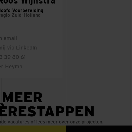
Roos Wijnstra
oofd Voorbereiding
Regio
Zuid-Holland
n email
ij via LinkedIn
3 39 80 61
er Heyma
 MEER
IÈRESTAPPEN
nde vacatures of lees meer over onze projecten.