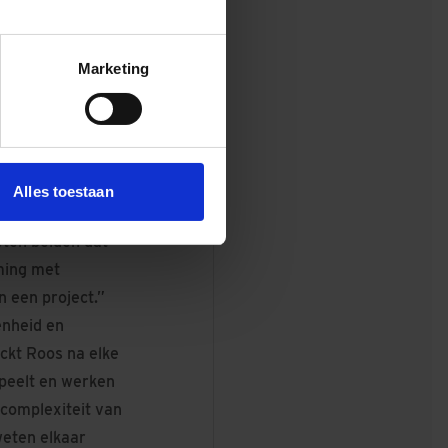
ch gehoord. Dat
verhoop, de impact
Marketing
overlast. Volgens
aging in de
bewoners vinden
Alles toestaan
 Wonen inzien dat
eten beiden dat
ming met
n een project.”
enheid en
ckt Roos na elke
speelt en werken
 complexiteit van
weten elkaar