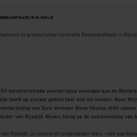
EMBRANDTKADE IN RIJSWIJK
aatwerk bij grootschalige renovatie Rembrandtkade in Rijswi
 93 karakteristieke vooroorlogse woningen aan de Rembr
ijk heeft op sociaal gebied heel wat om handen. Roos Wijn
voorbereiding van Dura Vermeer Bouw Heyma, blikt samen
tleider van Rijswijk Wonen, terug op de voorbereiding van 
van Rijswijk’, zo omschrijft projectleider Marc – zelf ook Rijsw