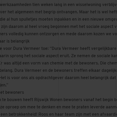
 werkzaamheden tien weken lang in een wisselwoning verblijv
er het algemeen met begrip ontvangen. Maar het is wel heft
ie al hun spulletjes moeten inpakken en in een nieuwe omge
zijn daarom al heel vroeg begonnen met het sociale aspect va
ners volledig kunnen ontzorgen en mede daarom kozen we vo
ar is belangrijk
ze voor Dura Vermeer toe: “Dura Vermeer heeft vergelijkbare
arin sprong het sociale aspect eruit. Ze nemen de sociale ka
Er was altijd een vorm van chemie met de bewoners. Die chemie
 belang. Dura Vermeer en de bewoners treffen elkaar dagelijks
et is voor ons als opdrachtgever daarom heel belangrijk dat
jen.”
et bewoners
te bouwen heeft Rijswijk Wonen bewoners vanaf het begin be
nze oproep om mee te denken en mee te praten leverde aanme
een betrokkenheid! Roos en haar team zijn met een afvaardig