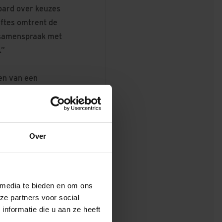
pard over keuzes
eftes omtrent de
n samenspraak met
.”
en van een
ere bewoner een
Roos: “Zo kunnen
ch onder meer in
rs met de
Over
illen van hulp bij
bij vloeren
oor ieder wat
 media te bieden en om ons
ze partners voor social
nformatie die u aan ze heeft
reden. “De sfeer in