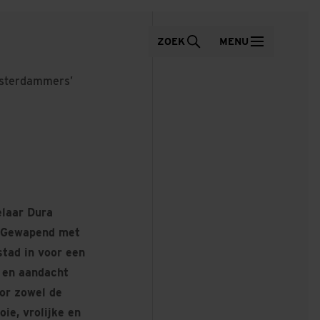
ZOEK
MENU
Amsterdammers’
elaar Dura
. Gewapend met
stad in voor een
d en aandacht
or zowel de
ie, vrolijke en