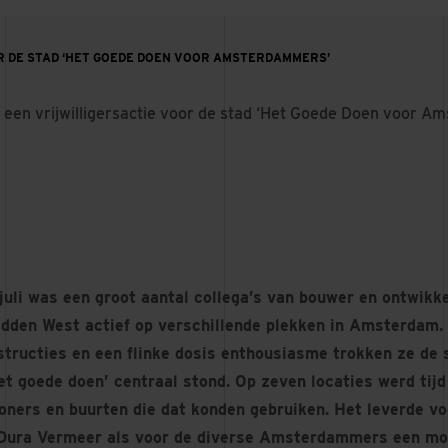
R DE STAD ‘HET GOEDE DOEN VOOR AMSTERDAMMERS’
 een vrijwilligersactie voor de stad ‘Het Goede Doen voor 
juli was een groot aantal collega’s van bouwer en ontwikk
dden West actief op verschillende plekken in Amsterdam
structies en een flinke dosis enthousiasme trokken ze de 
et goede doen’ centraal stond. Op zeven locaties werd tij
oners en buurten die dat konden gebruiken. Het leverde vo
n Dura Vermeer als voor de diverse Amsterdammers een moo