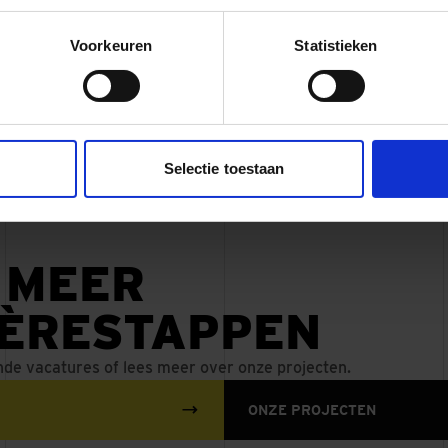
uimd, met als resultaat verzorgde en groene plekken waar 
an kunnen maken. Ook in een straat in Amsterdam Nieuw-Wes
Voorkeuren
Statistieken
 uitgevoerd waarbij bewoners en collega’s samen werkten aan
levendigheid.
de mogelijk gemaakt door
Present at Work
, onderdeel van Sti
rbindt aan hulpvragen in hun directe omgeving. Met relatie
Selectie toestaan
ar uur inzet ontstaat zo een zichtbaar verschil in de leefomg
 mensen. Meer informatie over Stichting Present Nederland.
 MEER
IÈRESTAPPEN
nde vacatures of lees meer over onze projecten.
ONZE PROJECTEN