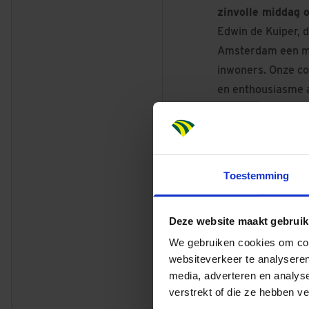
zinvolle middag o
Edwin de Kuiper, 
Amsterdam een maa
inwoners. Onze col
en enthousiasme a
heeft op al deze
Toestemming
Verspreid over ze
Deze website maakt gebruik
ouderen van een zo
We gebruiken cookies om cont
langs giraffen, ol
websiteverkeer te analyseren
media, adverteren en analys
waardevolle gespr
verstrekt of die ze hebben v
tuinen van bewoner