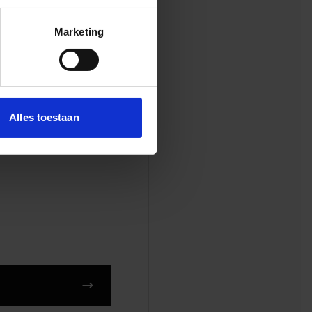
bewoners weer met
t werd een
Marketing
 een straat vol
chting Present, die
f eenvoudige
Alles toestaan
eving en in de