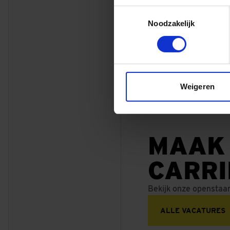
gesnoeid en opger
Toestemmingsselectie
plezier gebruik v
Noodzakelijk
vergroeningsactie
planten, kleur en 
De actie werd me
groepen mensen ve
Weigeren
middelen en een pa
ontmoeting tussen
MAAK
CARR
Bekijk onze openstaa
ALLE VACATURES