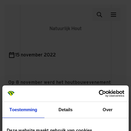
Natuurlijk Hout
15 november 2022
Op 8 november werd het houtbouwevenement
Natuurlijk, Hout! georganiseerd. Het interactieve
evenement stond in het teken van de voordelen
van bouwen in hout. Met spreker Pablo van der
Toestemming
Details
Over
Lugt...
Deze website maakt gebruik van cookies