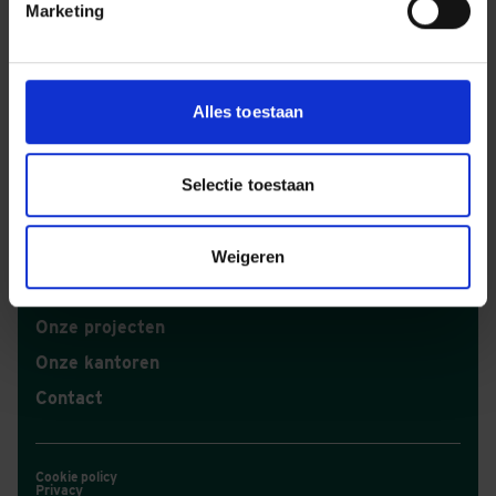
Marketing
WAT WIJ DOEN
Woningbouw
Utiliteitsbouw
Alles toestaan
Infrastructuur
Techniek
Selectie toestaan
PAGINA'S
Veiligheid
Duurzaamheid
Weigeren
Digitalisering
Onze projecten
Onze kantoren
Contact
Cookie policy
Privacy