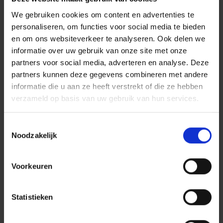
MAAK MEER
We gebruiken cookies om content en advertenties te
CARRIÈRESTAPPEN
personaliseren, om functies voor social media te bieden
en om ons websiteverkeer te analyseren. Ook delen we
Bekijk onze openstaande vacatures of lees meer
informatie over uw gebruik van onze site met onze
over onze projecten.
partners voor social media, adverteren en analyse. Deze
partners kunnen deze gegevens combineren met andere
ALLE VACATURES
informatie die u aan ze heeft verstrekt of die ze hebben
verzameld op basis van uw gebruik van hun services.
ONZE PROJECTEN
Toestemmingsselectie
Noodzakelijk
HOOFDKANTOOR
Voorkeuren
Rotterdam Airportplein 21
3045AP Rotterdam
Statistieken
010 280 87 00
INFO@DURAVERMEER.NL