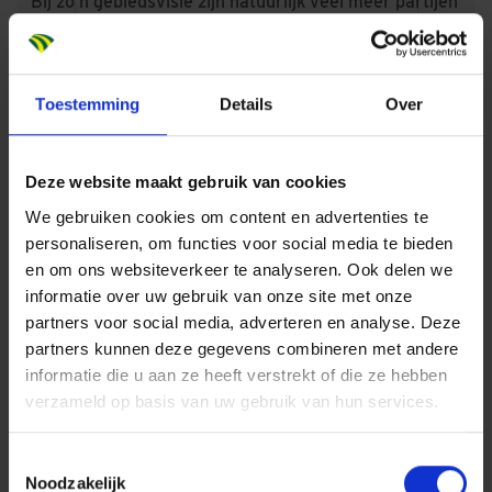
Bij zo’n gebiedsvisie zijn natuurlijk veel meer partijen
betrokken dan alleen de marktpartijen en de
gemeente. In een aantal workshops hebben we met
alle stakeholders gespard, zoals de provincie,
Toestemming
Details
Over
Metropool Regio Rotterdam Den Haag en
verschillende gemeentepartijen. Zeer praktisch, want
Deze website maakt gebruik van cookies
zo kun je veel breder naar een gebied kijken dan
wanneer je alleen jouw deel van de
We gebruiken cookies om content en advertenties te
personaliseren, om functies voor social media te bieden
ontwikkelingsopgave op je netvlies hebt. Bovendien,
en om ons websiteverkeer te analyseren. Ook delen we
je kunt wel van alles verzinnen, maar is er ook
informatie over uw gebruik van onze site met onze
draagvlak voor? Door de workshops bespreek je
partners voor social media, adverteren en analyse. Deze
dingen met elkaar die in de wijk en omgeving spelen
partners kunnen deze gegevens combineren met andere
waar je anders geen weet van zou hebben.
informatie die u aan ze heeft verstrekt of die ze hebben
NEXT GENERATION
verzameld op basis van uw gebruik van hun services.
We mikken op een gezonde mix van meerdere
Toestemmingsselectie
doelgroepen. De jonge stedeling die net wel, net niet
Noodzakelijk