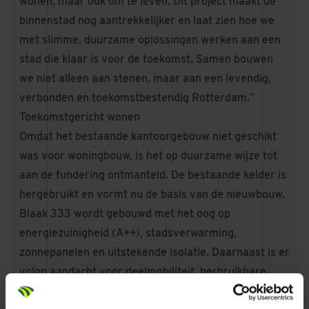
wonen, maar ook om te leven. Dit project maakt de
binnenstad nog aantrekkelijker en laat zien hoe we
met slimme, duurzame oplossingen werken aan een
stad die klaar is voor de toekomst. Samen bouwen
we niet alleen aan stenen, maar aan een levendig,
verbonden en toekomstbestendig Rotterdam.”
Toekomstgericht wonen
Omdat het bestaande kantoorgebouw niet geschikt
was voor woningbouw, is het op duurzame wijze tot
aan de fundering ontmanteld. De bestaande kelder is
hergebruikt en vormt nu de basis van de nieuwbouw.
Blaak 333 wordt gebouwd met het oog op
energiezuinigheid (A++), stadsverwarming,
zonnepanelen en uitstekende isolatie. Daarnaast is er
volop aandacht voor deelmobiliteit, herbruikbare
bouwcomponenten, biodiversiteit (nestkasten en veel