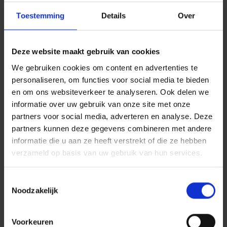
groen) en flexibiliteit voor de toekomst.
David Snelleman, directievoorzitter bij Dura Vermeer
Toestemming
Details
Over
Bouw en Vastgoed Rotterdam: “In een stad waar
ruimte schaars is, moeten we slim omgaan met wat
Deze website maakt gebruik van cookies
er al is. Met Blaak 333 hebben we behouden wat
We gebruiken cookies om content en advertenties te
waarde heeft en geven we de plek een nieuwe
personaliseren, om functies voor social media te bieden
toekomst. We hebben hier letterlijk én figuurlijk onze
en om ons websiteverkeer te analyseren. Ook delen we
handtekening achtergelaten: als bouwer van dit
informatie over uw gebruik van onze site met onze
nieuwe icoon voor de stad.”
partners voor social media, adverteren en analyse. Deze
Paul Oremus, Managing Director Netherlands bij
partners kunnen deze gegevens combineren met andere
informatie die u aan ze heeft verstrekt of die ze hebben
CBRE Investment Management: “Blaak 333 laat zien
verzameld op basis van uw gebruik van hun services.
hoe we betaalbaarheid en duurzaamheid hand in
hand laten gaan. In het hart van Rotterdam voegen
Toestemmingsselectie
we middenhuurwoningen toe die voor een brede
Noodzakelijk
groep toegankelijk zijn, en bouwen we volgens de
hoogste duurzaamheidsstandaarden. Daarmee
Voorkeuren