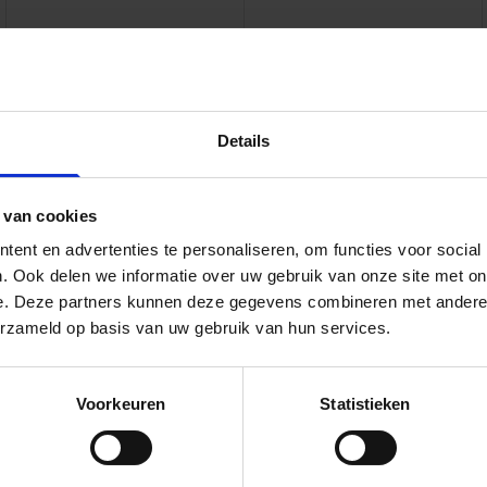
ontwerpbureau voor
, nemen deze wensen en behoeften mee en
oncept van het stedenbouwkundigkader
Details
en en stakeholders om vervolgens tot een
ouw Midden West gaan het plan verder
 van cookies
 is dat de partijen nog tot einde van het
ent en advertenties te personaliseren, om functies voor social
g kader te komen. De stappen tot een
. Ook delen we informatie over uw gebruik van onze site met on
t de betrokkenen, zoals woningzoekenden,
e. Deze partners kunnen deze gegevens combineren met andere i
erzameld op basis van uw gebruik van hun services.
estaat uit locatie Nassau Odijckhof,
Voorkeuren
Statistieken
krijgen zowel nieuwe bewoners als de
. Fase 2 bestaat uit de sloop van
n. De sloop en bouw van fase 2 start