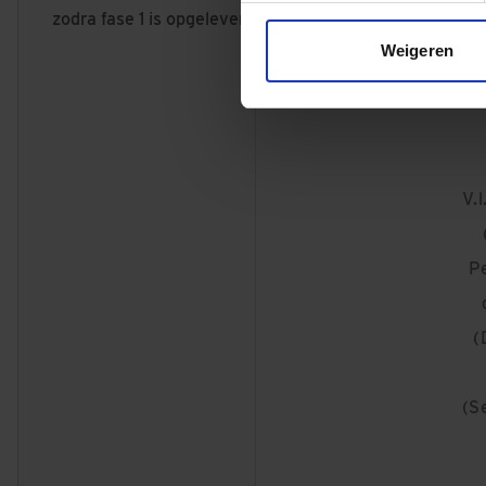
zodra fase 1 is opgeleverd.
Weigeren
V.
P
(
(S