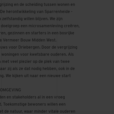
rijzing en de scheiding tussen wonen en
 De herontwikkeling van Sparrenheide -
 zelfstandig willen blijven. We zijn
 doelgroep een microsamenleving creëren,
en, gezinnen en starters in een bosrijke
ura Vermeer Bouw Midden West.
ieuws voor Driebergen. Door de vergrijzing
e woningen voor kwetsbare ouderen. Als
n met veel plezier op de plek van twee
r zij als ze dat nodig hebben, ook in de
g. We kijken uit naar een nieuwe start
E OMGEVING
en en stakeholders al in een vroeg
. Toekomstige bewoners willen een
t de natuur, waar minder vitale ouderen