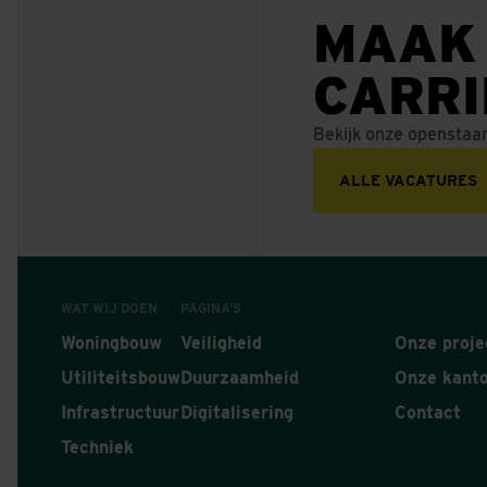
MAAK
CARR
Bekijk onze openstaa
ALLE VACATURES
WAT WIJ DOEN
PAGINA'S
Woningbouw
Veiligheid
Onze proje
Utiliteitsbouw
Duurzaamheid
Onze kant
Infrastructuur
Digitalisering
Contact
Techniek