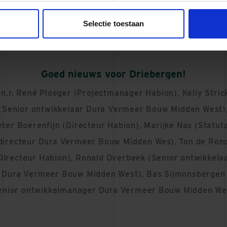
Selectie toestaan
Goed nieuws voor Driebergen!
l.n.r. René Ploeger (Projectmanager Habion), Kelly Stric
(Senior ontwikkelaar Dura Vermeer Bouw Midden West)
eter Boerenfijn (Directeur Habion), Marijke Nas (Statuta
directeur Dura Vermeer Bouw Midden Wes), Ton de Ron
Directeur Habion), Ronald Overbeek (Senior ontwikkela
Dura Vermeer Bouw Midden West), Bas Sijmonsbergen
enior ontwikkelmanager Dura Vermeer Bouw Midden We