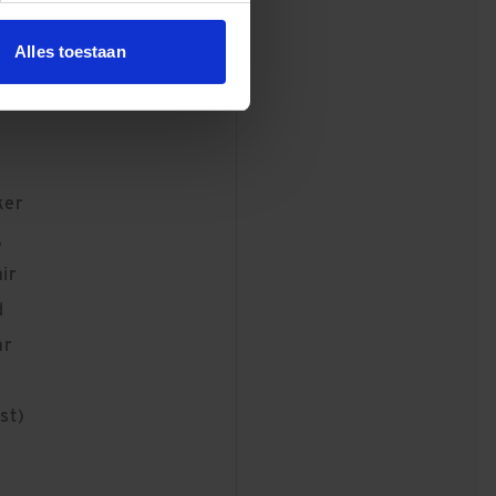
Alles toestaan
ker
,
ir
d
ar
st)