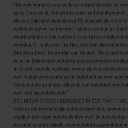
“De woningmarkt voor ouderen verandert door de verg
zorg. Ouderen blijven steeds vaker zelfstandig wonen.
Nassau Odijckhof richt zich op 75-plussers die actief en
verheugd dat wij samen met Habion voor hun primaire
waarin minder vitale ouderen leven tussen vitale ouder
woonbuurt”, aldus Marijke Nas, statutair directeur D
Directeur Peter Boerenfijn van Habion: “Dit is goed n
is ook in Driebergen behoefte aan toekomstbestendig
alles voorspoedig verloopt, wonen zij over enkele jare
voormalige verpleeghuizen in zelfstandige woningen waa
toekomst zorg kunnen krijgen in een prachtige omgevin
voor een bijzondere plek.”
EEN NIEUW DIVERS LEEFGEBIED IN EEN PRACHTIG
Voor de planvorming zijn geïnteresseerden, omwonend
stadium gevraagd mee te denken over de nieuwe buurt
levendig en aantrekkelijk woongebied in samenhang me