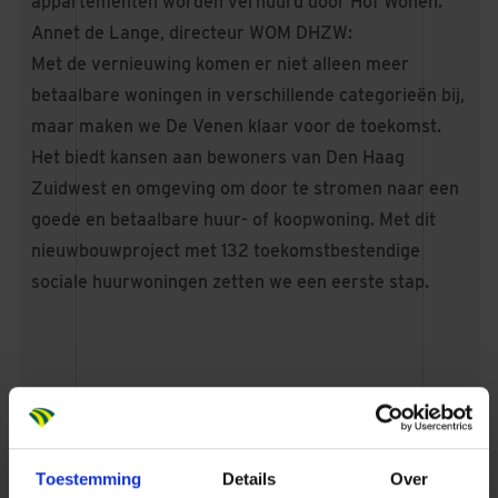
appartementen worden verhuurd door Hof Wonen.
Annet de Lange, directeur WOM DHZW:
Met de vernieuwing komen er niet alleen meer
betaalbare woningen in verschillende categorieën bij,
maar maken we De Venen klaar voor de toekomst.
Het biedt kansen aan bewoners van Den Haag
Zuidwest en omgeving om door te stromen naar een
goede en betaalbare huur- of koopwoning. Met dit
nieuwbouwproject met 132 toekomstbestendige
sociale huurwoningen zetten we een eerste stap.
Natuurinclusief
Toestemming
Details
Over