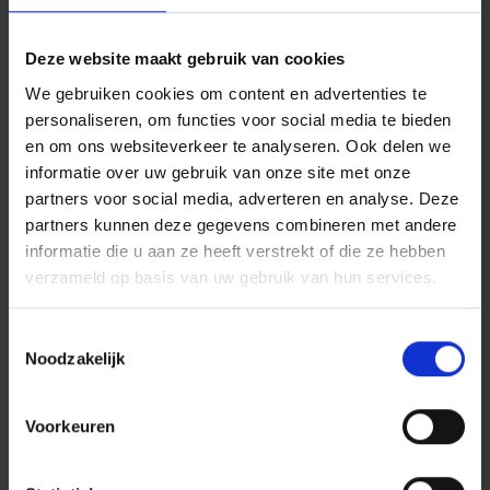
Diverse nestkasten, insectenhotels en
een bewuste keuze voor zoveel
Deze website maakt gebruik van cookies
mogelijk inheemse plantensoorten,
We gebruiken cookies om content en advertenties te
bieden ruimte aan de lokale
personaliseren, om functies voor social media te bieden
biodiversiteit.
en om ons websiteverkeer te analyseren. Ook delen we
informatie over uw gebruik van onze site met onze
partners voor social media, adverteren en analyse. Deze
partners kunnen deze gegevens combineren met andere
DUURZAAM EN NATUURINCLUSIEF
informatie die u aan ze heeft verstrekt of die ze hebben
Ook aan de Beresteinlaan kijkt Dura Vermeer naar
verzameld op basis van uw gebruik van hun services.
een groene, duurzame bijdrage. Onze bioloog gaf
Toestemmingsselectie
invulling aan de ecologische en natuurinclusieve
Noodzakelijk
maatregelen. Diverse nestkasten, insectenhotels en
een bewuste keuze voor zoveel mogelijk inheemse
Voorkeuren
plantensoorten, bieden ruimte aan de lokale
biodiversiteit.