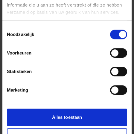
informatie die u aan ze heeft verstrekt of die ze hebben
Conceptontwikkelaar Blokje Op
verzameld op basis van uw gebruik van hun services.
Regio
Heel Nederland
Stuur mij een email
Toestemmingsselectie
Contacteer mij via LinkedIn
Noodzakelijk
Bel mij 06 30 56 89 92
Dura Vermeer Heyma
Voorkeuren
Statistieken
BOUW EN VASTGOED
Marketing
Alles toestaan
André Hehemann