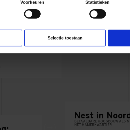
Voorkeuren
Statistieken
r Bouw Hengelo
elderland, Utrecht
Selectie toestaan
o
Nest in Noor
BETAALBARE HOOGBOUW ALS NI
HET HAMERKWARTIER
g: