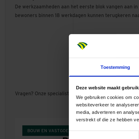
De werkzaamheden aan het eerste blok vangen aan in j
bewoners binnen 18 werkdagen kunnen terugkeren na
Toestemming
Deze website maakt gebruik
Vragen? Onze specialisten helpen je graag!
We gebruiken cookies om cont
websiteverkeer te analyseren
media, adverteren en analys
verstrekt of die ze hebben v
BOUW EN VASTGOED
Toestemmingsselectie