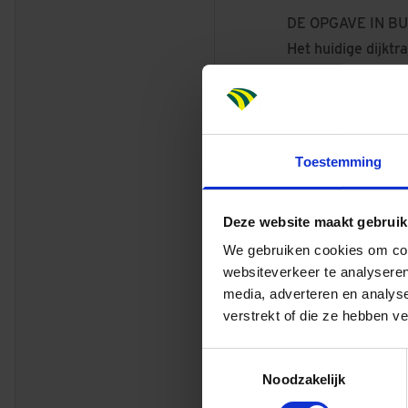
DE OPGAVE IN B
Het huidige dijktr
kilometer lang. He
weinig ruimte voor
natuur en landsch
stabiliteit. Bij d
Toestemming
1.600 meter nieuw
hoge grond ter ho
Deze website maakt gebruik
parallel aan het 
We gebruiken cookies om cont
Uitvoering werk
websiteverkeer te analyseren
Het ontwerp is in 
media, adverteren en analys
Omgevingswet. Men
verstrekt of die ze hebben v
bij het Definitief
verwachting najaa
Toestemmingsselectie
basis van de huidi
Noodzakelijk
HOOGWATERBES