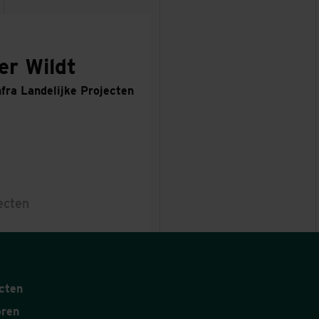
er Wildt
fra Landelijke Projecten
ecten
cten
oren