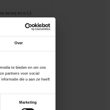
e kering en is 1,3
met gras. Hier is
en gebied met
ogte, piping en
voor wordt circa
Over
Dorpsstraat tot de
errein OML) wordt
 media te bieden en om ons
ze partners voor social
rojectbesluit
nformatie die u aan ze heeft
swijze en later
rking is volgens
erveilig is op
Marketing