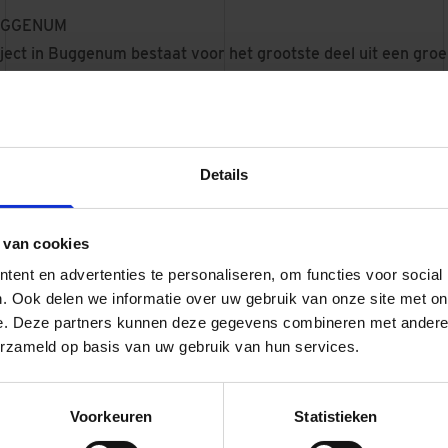
UGGENUM
aject in Buggenum bestaat voor het grootste deel uit een groen
t deel bij de haven en voor het dorp is een steile dijk bekleed 
 de dijkversterking. Ook ligt er een coupure. De dijk ligt in e
appelijke en cultuurhistorische waarden en is afgekeurd op ho
e dijkversterking wordt de dijk aangesloten op hoge grond. Hier
Details
e dijk aangelegd aan de noordzijde van Buggenum. Vanaf de 
ogte van de Spirwitweg. En aan de zuidzijde van het spoor (t
 van cookies
spoor circa 540 meter nieuwe dijk aangelegd.
ent en advertenties te personaliseren, om functies voor social
zaamheden
. Ook delen we informatie over uw gebruik van onze site met on
het najaar van 2024 definitief en uitgewerkt in een Ontwerp P
e. Deze partners kunnen deze gegevens combineren met andere i
sen hadden de mogelijkheid hierop te reageren met een zien
erzameld op basis van uw gebruik van hun services.
 Projectbesluit met een beroep. De uitvoering van de dijkverste
r 2025 gestart. De planning is dat Buggenum in 2027 hoogwat
ge wettelijke veiligheidsniveau.
Voorkeuren
Statistieken
CHERMINGSPROGRAMMA