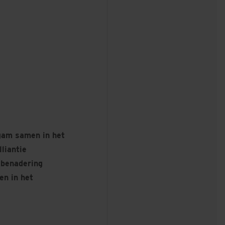
gam samen in het
liantie
tbenadering
en in het