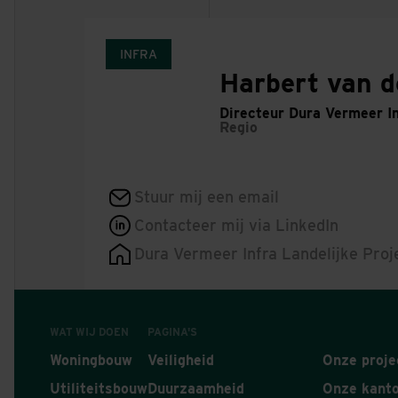
INFRA
Harbert van d
Directeur Dura Vermeer In
Regio
Stuur mij een email
Contacteer mij via LinkedIn
Dura Vermeer Infra Landelijke Proj
WAT WIJ DOEN
PAGINA'S
Woningbouw
Veiligheid
Onze proje
Utiliteitsbouw
Duurzaamheid
Onze kant