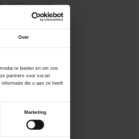
 sollicitatieprocedure.
 bouw en infra gaat
 hebt gewerkt èn voor
 eerder een
Over
oep A t/m E : tussen de €
 media te bieden en om ons
 Het exacte bruto
ze partners voor social
nformatie die u aan ze heeft
jk van jouw
 voor zaken die eraan
Marketing
fra).
ordt de waarde van 18