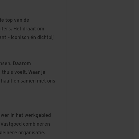
de top van de
ijfers. Het draait om
t – iconisch én dichtbij
ensen. Daarom
thuis voelt. Waar je
zelf haalt en samen met ons
uwer in het werkgebied
& Vastgoed combineren
kleinere organisatie.