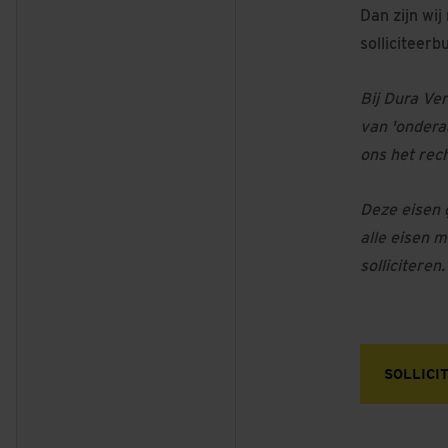
Dan zijn wij
solliciteerb
Bij Dura Ve
van 'ondera
ons het rec
Deze eisen g
alle eisen m
sollicitere
SOLLICI