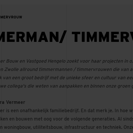
IMMERVROUW
MERMAN/ TIMME
r Bouw en Vastgoed Hengelo zoekt voor haar projecten in o.
n Zwolle allround timmermannen / timmervrouwen die van a
 van een groot bedrijf met de unieke sfeer en cultuur van een
we collega's die weten van aanpakken en binnen onze groen g
ura Vermeer
r is een onafhankelijk familiebedrijf. En dat merk je. In ho
jken en bouwen met oog voor de volgende generaties. Al sin
n woningbouw, utiliteitsbouw, infrastructuur en techniek. Onz