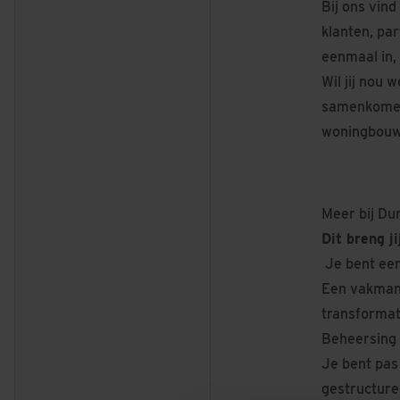
Bij ons vin
klanten, pa
eenmaal in, 
Wil jij nou
samenkomen?
woningbouw,
Meer bij Du
Dit breng j
Je bent ee
Een vakman/
transformat
Beheersing 
Je bent pas
gestructure