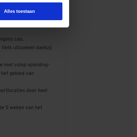
Alles toestaan
ring van alle
songeschiktheid en een
lgens cao.
 fiets uitzoeken dankzij
e met volop opleiding-
 het gebied van
ortlocaties door heel
 de 5 weken van het