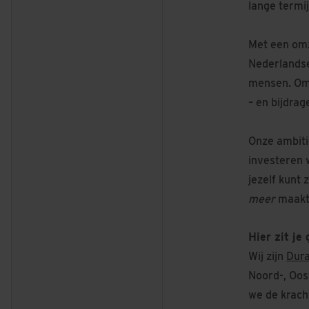
lange termij
Met een omz
Nederlandse 
mensen. Om 
– en bijdra
Onze ambiti
investeren 
jezelf kunt 
meer
maakt
Hier zit je 
Wij zijn
Dur
Noord-, Oos
we de kracht