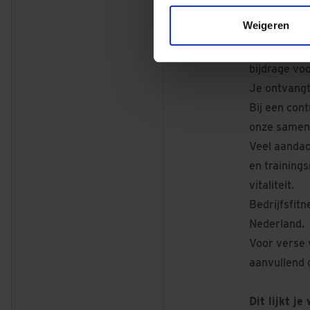
Een smartp
Weigeren
Uitstekende
werknemersr
bijdrage vo
Je ontvangt
Bij een cont
onze samenw
Veel aandac
en training
vitaliteit.
Bedrijfsfit
Nederland.
Voor verse 
aanvullend 
Dit lijkt j