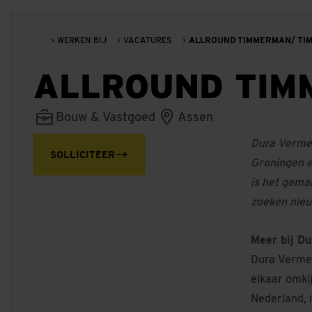
WERKEN BIJ
VACATURES
ALLROUND TIMMERMAN/ T
ALLROUND TIM
Bouw & Vastgoed
Assen
Dura Vermee
SOLLICITEER
Groningen e
is het gemak
zoeken nieu
Meer bij D
Dura Vermee
elkaar omki
Nederland, i