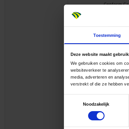
Conform Cao
Voor deze fu
werken, of 
dezelfde of
Toestemming
intredekeur
Dit bieden 
Deze website maakt gebruik
Het salaris 
We gebruiken cookies om cont
3.032,00 en
websiteverkeer te analyseren
garantieloon
media, adverteren en analys
verstrekt of die ze hebben v
Daarnaast k
werkervarin
Toestemmingsselectie
Bovenop je 
Noodzakelijk
bijdragen g
48 verlofda
dagen in he