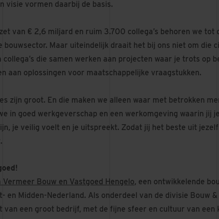
n visie vormen daarbij de basis.
et van € 2,6 miljard en ruim 3.700 collega’s behoren we tot 
bouwsector. Maar uiteindelijk draait het bij ons niet om die c
collega’s die samen werken aan projecten waar je trots op ben
gen aan oplossingen voor maatschappelijke vraagstukken.
es zijn groot. En die maken we alleen waar met betrokken m
we in goed werkgeverschap en een werkomgeving waarin jij je 
zijn, je veilig voelt en je uitspreekt. Zodat jij het beste uit je
.
goed!
a Vermeer Bouw en Vastgoed Hengelo
, een ontwikkelende bo
t- en Midden-Nederland. Als onderdeel van de divisie Bouw 
 van een groot bedrijf, met de fijne sfeer en cultuur van een 