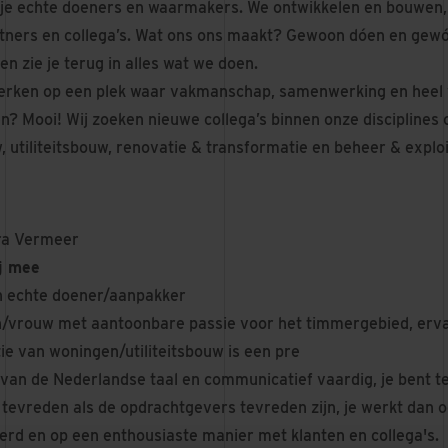
d je echte doeners en waarmakers. We ontwikkelen en bouwen
rtners en collega’s. Wat ons ons maakt? Gewoon dóen en gewó
en zie je terug in alles wat we doen.
 werken op een plek waar vakmanschap, samenwerking en heel 
 Mooi! Wij zoeken nieuwe collega’s binnen onze disciplines o
 utiliteitsbouw, renovatie & transformatie en beheer & exploi
ra Vermeer
ij mee
n echte doener/aanpakker
vrouw met aantoonbare passie voor het timmergebied, erva
ie van woningen/utiliteitsbouw is een pre
van de Nederlandse taal en communicatief vaardig, je bent te
 tevreden als de opdrachtgevers tevreden zijn, je werkt dan o
erd en op een enthousiaste manier met klanten en collega's.