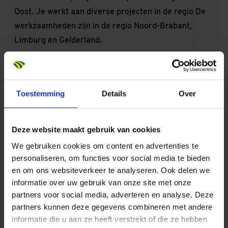
Oost. Je werkt aan diverse projecten in de regio De
werkzaamheden zijn in de regio Noord-Brabant,
Limburg en Gelderland.
Meer bij Dura Vermeer
Toestemming
Details
Over
Dit breng je mee
Heb je al ervaring opgedaan als asfaltmedewerker of
wil je een nieuwe carrière starten? We staan open
Deze website maakt gebruik van cookies
voor elke werkervaring, met de juiste inzet en
We gebruiken cookies om content en advertenties te
ambities kun je bij ons aan de slag!
personaliseren, om functies voor social media te bieden
en om ons websiteverkeer te analyseren. Ook delen we
Verder:
informatie over uw gebruik van onze site met onze
Heb je affiniteit met techniek en wil je in de praktijk
partners voor social media, adverteren en analyse. Deze
ervaring opdoen.
partners kunnen deze gegevens combineren met andere
Ben je bereid om ‘s nachts en in de weekenden te
informatie die u aan ze heeft verstrekt of die ze hebben