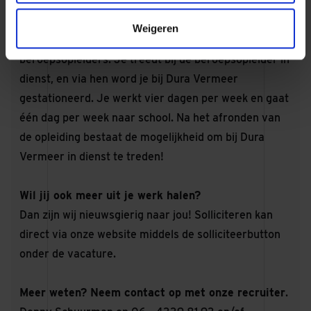
Dit bieden wij jou
Weigeren
De opleiding volg je via één van onze
beroepsopleiders. Je treedt bij de beroepsopleider in
dienst, en via hen word je bij Dura Vermeer
gestationeerd. Je werkt vier dagen per week en gaat
één dag per week naar school. Na het afronden van
de opleiding bestaat de mogelijkheid om bij Dura
Vermeer in dienst te treden!
Wil jij ook meer uit je werk halen?
Dan zijn wij nieuwsgierig naar jou! Solliciteren kan
direct via onze website middels de solliciteerbutton
onder de vacature.
Meer weten? Neem contact op met onze recruiter
.