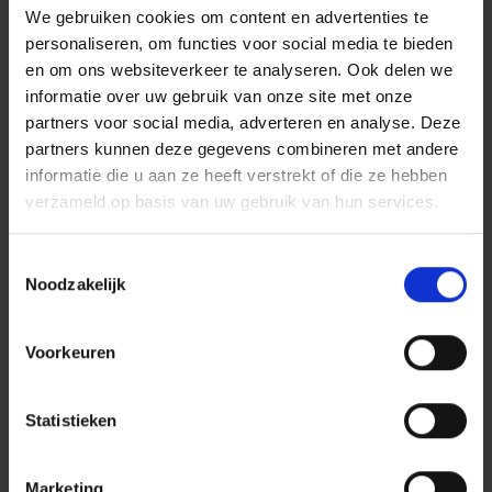
dragen aan de verdere groei van Infra Regio Noord
We gebruiken cookies om content en advertenties te
Oost en jezelf!
personaliseren, om functies voor social media te bieden
en om ons websiteverkeer te analyseren. Ook delen we
informatie over uw gebruik van onze site met onze
partners voor social media, adverteren en analyse. Deze
Meer bij Dura Vermeer
partners kunnen deze gegevens combineren met andere
Dit breng jij mee
informatie die u aan ze heeft verstrekt of die ze hebben
verzameld op basis van uw gebruik van hun services.
Enkele jaren werkervaring als (beton)timmerman
met de voorkeur in de civiele betonbouw.
Toestemmingsselectie
Je bent een teamplayer en kan ook goed zelfstandig
Noodzakelijk
werken.
Je bent secuur in het naleven van maatvoering en
Voorkeuren
hebt ervaring in het lezen van bouwtekeningen.
Je bent in het bezit van een geldig rijbewijs.
Statistieken
Je bent in het bezit van een VCA diploma, of je bent
bereid de te halen.
Marketing