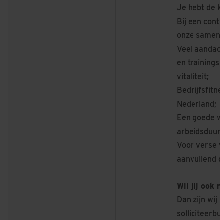
Je hebt de 
Bij een cont
onze samenw
Veel aandac
en training
vitaliteit;
Bedrijfsfit
Nederland;
Een goede w
arbeidsduur,
Voor verse 
aanvullend 
Wil jij ook
Dan zijn wij
solliciteerb