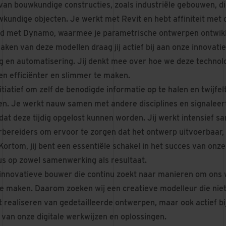
van bouwkundige constructies, zoals industriële gebouwen, 
kundige objecten. Je werkt met Revit en hebt affiniteit met 
ld met Dynamo, waarmee je parametrische ontwerpen ontwikke
aken van deze modellen draag jij actief bij aan onze innovat
ing en automatisering. Jij denkt mee over hoe we deze techno
n efficiënter en slimmer te maken.
tiatief om zelf de benodigde informatie op te halen en twijfel
en. Je werkt nauw samen met andere disciplines en signaleert
dat deze tijdig opgelost kunnen worden. Jij werkt intensief 
bereiders om ervoor te zorgen dat het ontwerp uitvoerbaar, 
. Kortom, jij bent een essentiële schakel in het succes van onz
us op zowel samenwerking als resultaat.
n innovatieve bouwer die continu zoekt naar manieren om ons
 te maken. Daarom zoeken wij een creatieve modelleur die nie
t realiseren van gedetailleerde ontwerpen, maar ook actief b
 van onze digitale werkwijzen en oplossingen.