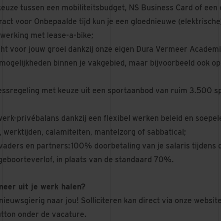
keuze tussen een mobiliteitsbudget, NS Business Card of een 
ract voor Onbepaalde tijd kun je een gloednieuwe (elektrische)
erking met lease-a-bike;
ht voor jouw groei dankzij onze eigen Dura Vermeer Academi
smogelijkheden binnen je vakgebied, maar bijvoorbeeld ook op
nessregeling met keuze uit een sportaanbod van ruim 3.500 sp
erk-privébalans dankzij een flexibel werken beleid en soepel
 werktijden, calamiteiten, mantelzorg of sabbatical;
vaders en partners: 100% doorbetaling van je salaris tijdens
geboorteverlof, in plaats van de standaard 70%.
 meer uit je werk halen?
 nieuwsgierig naar jou! Solliciteren kan direct via onze websit
utton onder de vacature.