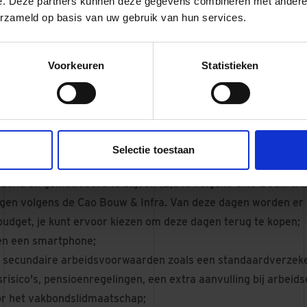
e. Deze partners kunnen deze gegevens combineren met andere i
p momenteel ondervertegenwoordigd zijn, moedigen wij vrou
erzameld op basis van uw gebruik van hun services.
ren. Bij gelijke geschiktheid kan, binnen ons voorkeursbeleid,
ijke kandidaat.
Voorkeuren
Statistieken
wij jou
 voor deze functie ligt tussen €4.291,- en €6.256,- bruto per
ief 8% vakantiegeld. Het exacte salaris is afhankelijk van jou
g.
Selectie toestaan
aris komt een vast bedrag Budget Duurzame Inzetbaarheid v
ezond en gemotiveerd te blijven (2,3% volgens CAO Bouw & In
gen volgens de Cao Bouw & Infra. Van deze dagen worden er 13
 budget, je kunt ervoor kiezen om deze dagen terug te kopen;
en een smartphone;
 secundaire arbeidsvoorwaarden zoals een standaardverzeke
isico's, pensioenregelingen, een extra aanvulling bij arbeid
or het vakbondslidmaatschap;