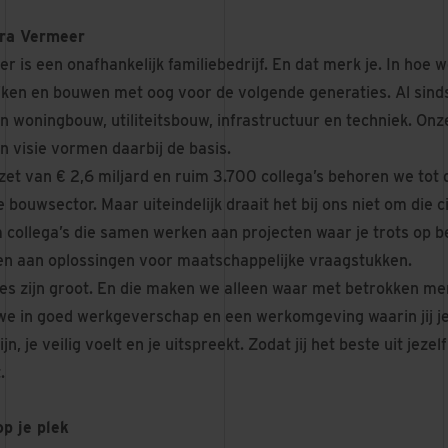
ura Vermeer
r is een onafhankelijk familiebedrijf. En dat merk je. In ho
jken en bouwen met oog voor de volgende generaties. Al sin
n woningbouw, utiliteitsbouw, infrastructuur en techniek. Onz
n visie vormen daarbij de basis.
et van € 2,6 miljard en ruim 3.700 collega’s behoren we tot 
bouwsector. Maar uiteindelijk draait het bij ons niet om die c
collega’s die samen werken aan projecten waar je trots op ben
gen aan oplossingen voor maatschappelijke vraagstukken.
es zijn groot. En die maken we alleen waar met betrokken m
we in goed werkgeverschap en een werkomgeving waarin jij je 
zijn, je veilig voelt en je uitspreekt. Zodat jij het beste uit je
.
op je plek