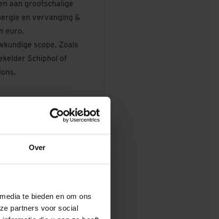
ken aan grootschalige
energie en vervanging &
n euro.
wkundige scope. Zoals
kelder Schiphol of
ions.
Over
nde CAD en modelleer
 media te bieden en om ons
ze partners voor social
rouwen in deze