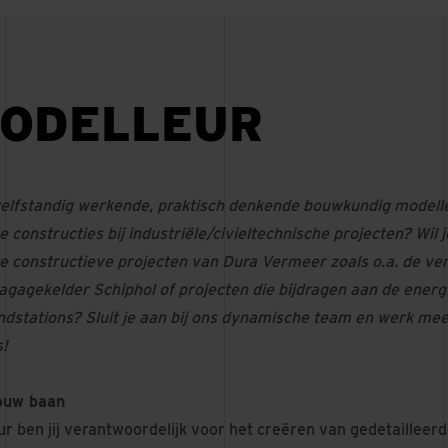
ODELLEUR
 zelfstandig werkende, praktisch denkende bouwkundig modell
constructies bij industriële/civieltechnische projecten? Wil je
e constructieve projecten van Dura Vermeer zoals o.a. de ve
agagekelder Schiphol of projecten die bijdragen aan de energi
ndstations? Sluit je aan bij ons dynamische team en werk me
s!
jouw baan
ur ben jij verantwoordelijk voor het creëren van gedetaillee