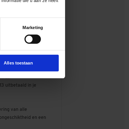
nformatie die u aan ze heeft
wen nadrukkelijk aan om
 de voorkeur uitgaan naar
Marketing
 maand (op basis van 40
w kennis, niveau en
Alles toestaan
oor zaken die eraan
fra).
 uitbetaald in je
ring van alle
songeschiktheid en een