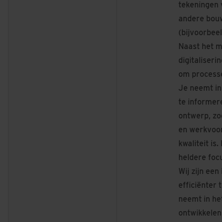
tekeningen 
andere bouw
(bijvoorbee
Naast het m
digitaliser
om processe
Je neemt ini
te informer
ontwerp, zo
en werkvoor
kwaliteit is
heldere foc
Wij zijn ee
efficiënter
neemt in he
ontwikkelen