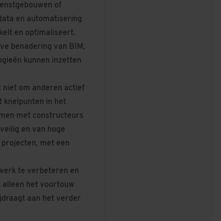
dienstgebouwen of
data en automatisering
lt en optimaliseert.
ieve benadering van BIM,
logieën kunnen inzetten
t niet om anderen actief
 knelpunten in het
samen met constructeurs
veilig en van hoge
e projecten, met een
 werk te verbeteren en
t alleen het voortouw
ijdraagt aan het verder