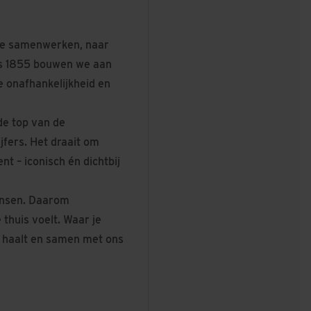
e we samenwerken, naar
ds 1855 bouwen we aan
e onafhankelijkheid en
de top van de
ijfers. Het draait om
t – iconisch én dichtbij
ensen. Daarom
thuis voelt. Waar je
zelf haalt en samen met ons