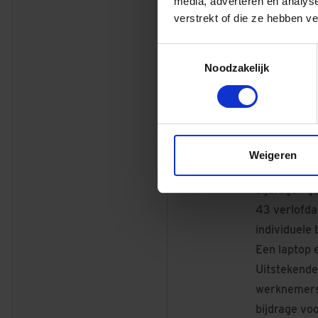
media, adverteren en analys
functiegroe
verstrekt of die ze hebben v
te sollicite
een vrouwel
Toestemmingsselectie
Noodzakelijk
Dit bieden 
Het salaris
uur), exclus
werkervarin
Weigeren
Bovenop sal
bijdragen g
43 verlofda
individuele
Een laptop 
Uitstekende
werknemersr
bijdrage vo