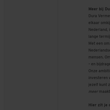
Meer bij D
Dura Vermee
elkaar omki
Nederland, i
lange termij
Met een omz
Nederlandse 
mensen. Om 
– en bijdra
Onze ambiti
investeren 
jezelf kunt 
meer
maakt
Hier zit je 