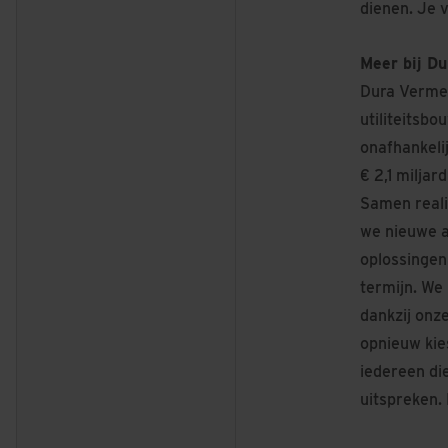
dienen. Je v
Meer bij D
Dura Vermee
utiliteitsbo
onafhankelij
€ 2,1 milja
Samen reali
we nieuwe 
oplossingen
termijn. We
dankzij onz
opnieuw kies
iedereen die 
uitspreken. 