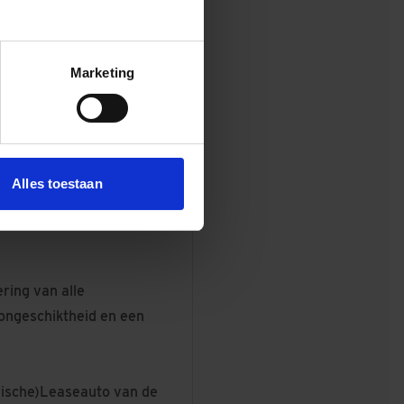
ertuiging dat het altijd
. Je bent een verbinder
Marketing
aar ook aan de
Alles toestaan
ode* (op basis van 40
w kennis, niveau en
ring van alle
songeschiktheid en een
trische)Leaseauto van de