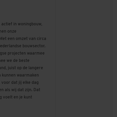
 actief in woningbouw,
rmen onze
. Met een omzet van circa
Nederlandse bouwsector.
aagse projecten waarmee
mee we de beste
d, juist op de langere
een kunnen waarmaken
oor dat jij elke dag
 als wij dat zijn. Dat
ig voelt en je kunt