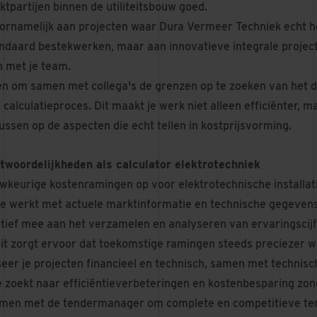
tpartijen binnen de utiliteitsbouw goed.
ornamelijk aan projecten waar Dura Vermeer Techniek echt h
andaard bestekwerken, maar aan innovatieve integrale projecte
 met je team.
pen om samen met collega's de grenzen op te zoeken van het di
calculatieproces. Dit maakt je werk niet alleen efficiënter, maa
ussen op de aspecten die echt tellen in kostprijsvorming.
woordelijkheden als calculator elektrotechniek
wkeurige kostenramingen op voor elektrotechnische installatie
Je werkt met actuele marktinformatie en technische gegevens
tief mee aan het verzamelen en analyseren van ervaringscijf
Dit zorgt ervoor dat toekomstige ramingen steeds preciezer 
seer je projecten financieel en technisch, samen met technis
e zoekt naar efficiëntieverbeteringen en kostenbesparing zond
men met de tendermanager om complete en competitieve ten