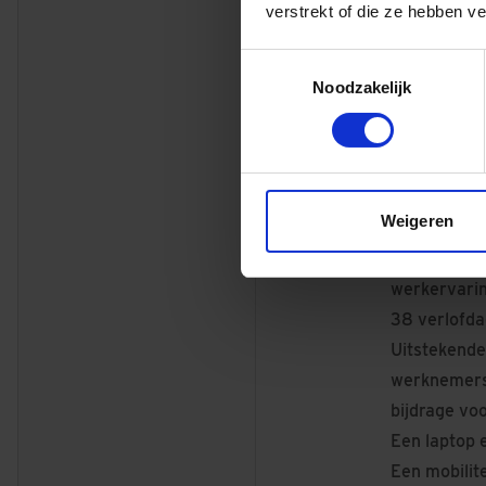
verstrekt of die ze hebben v
Je denkt en 
beter kan;
Toestemmingsselectie
Innovatief 
Noodzakelijk
die niet all
organisatie
Dit bieden 
Weigeren
Het salaris
uur), exclus
werkervari
38 verlofda
Uitstekende
werknemersr
bijdrage vo
Een laptop 
Een mobilit