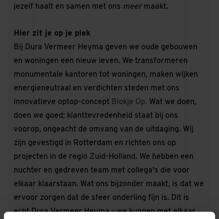
jezelf haalt en samen met ons
meer
maakt.
Hier zit je op je plek
Bij Dura Vermeer Heyma geven we oude gebouwen
en woningen een nieuw leven. We transformeren
monumentale kantoren tot woningen, maken wijken
energieneutraal en verdichten steden met ons
innovatieve optop-concept
Blokje Op
.
Wat we doen,
doen we goed; klanttevredenheid staat bij ons
voorop, ongeacht de omvang van de uitdaging. Wij
zijn gevestigd in Rotterdam en richten ons op
projecten in de regio Zuid-Holland. We hebben een
nuchter en gedreven team met collega's die voor
elkaar klaarstaan. Wat ons bijzonder maakt, is dat we
ervoor zorgen dat de sfeer onderling fijn is. Dit is
echt Dura Vermeer Heyma – we kunnen met elkaar