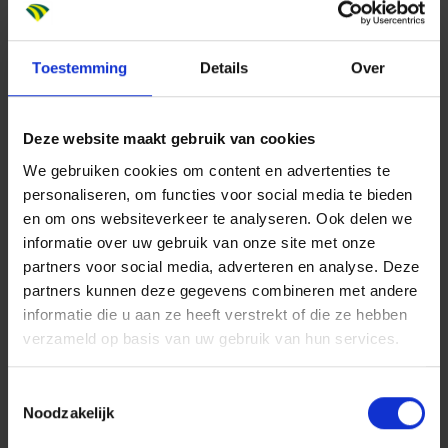
door één deur, zowel tijdens als na het werk. Of het
nu gaat om hard werken én hard lachen, een
gezellige borrel of een potje padel, de teamspirit is
Toestemming
Details
Over
altijd aanwezig.
Lees meer
over Dura Vermeer
Heyma.
Deze website maakt gebruik van cookies
We gebruiken cookies om content en advertenties te
personaliseren, om functies voor social media te bieden
Meer bij Dura Vermeer
en om ons websiteverkeer te analyseren. Ook delen we
informatie over uw gebruik van onze site met onze
Dit breng jij mee
partners voor social media, adverteren en analyse. Deze
Op de eerste plaats: veiligheid staat bij jou altijd
partners kunnen deze gegevens combineren met andere
voorop! Je hebt daardoor altijd zicht op alle lopende
informatie die u aan ze heeft verstrekt of die ze hebben
zaken die spelen op jouw bouwplaats. Je bent
verzameld op basis van uw gebruik van hun services.
daardoor zeer alert en bij problemen, handel jij
professioneel en accuraat en denk je in oplossingen.
Toestemmingsselectie
Een afgeronde mbo- of hbo-opleiding richting
Noodzakelijk
bouwkunde.