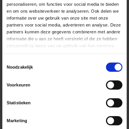
personaliseren, om functies voor social media te bieden
en het hele team blijft groeit.
en om ons websiteverkeer te analyseren. Ook delen we
Gewoon een flinke dosis enthousiasme om dit samen
informatie over uw gebruik van onze site met onze
tot een succes te maken!!!
partners voor social media, adverteren en analyse. Deze
Deze eisen geven een richting van het profiel dat wij
partners kunnen deze gegevens combineren met andere
informatie die u aan ze heeft verstrekt of die ze hebben
zoeken voor deze functie. Voldoe jij niet aan alle
verzameld op basis van uw gebruik van hun services.
eisen maar denk je wel dat dit de functie voor jou is?
Dan nodigen wij je graag uit om te solliciteren. Dura
Toestemmingsselectie
Vermeer: maak meer mogelijk.
Noodzakelijk
Dit bieden wij jou
Voorkeuren
Het salaris voor deze functie ligt tussen € 5.639,81
en € 8.107,23 bruto per maand (op basis van 40
Statistieken
uur)*, exclusief 8% vakantiegeld. Het exacte salaris
is afhankelijk van jouw kennis, niveau en
werkervaring;
Marketing
Bovenop salaris komt een vast bedrag Budget