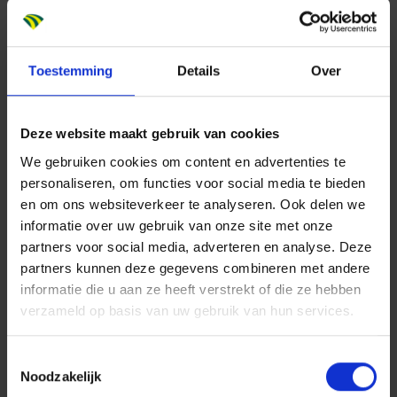
Meer bij Dura Vermeer
Dit breng jij mee
HBO denkniveau;
Toestemming
Details
Over
Relevante werkervaring als calculator,
werkvoorbereider en uitvoerder of vergelijkbare
Deze website maakt gebruik van cookies
functie;
We gebruiken cookies om content en advertenties te
Jij werkt nauwkeurig en haalt energie uit het
personaliseren, om functies voor social media te bieden
bedenken van creatieve oplossingen;
en om ons websiteverkeer te analyseren. Ook delen we
Tijdsdruk en deadlines zijn voor jou geen probleem;
informatie over uw gebruik van onze site met onze
Goede samenwerking in projectteams.
partners voor social media, adverteren en analyse. Deze
Dit bieden wij jou
partners kunnen deze gegevens combineren met andere
Het salaris voor deze functie ligt tussen €4.291- en
informatie die u aan ze heeft verstrekt of die ze hebben
verzameld op basis van uw gebruik van hun services.
€6.256,- bruto per maand (op basis van 40 uur),
exclusief 8% vakantiegeld. Het exacte salaris is
Toestemmingsselectie
afhankelijk van jouw kennis, niveau en werkervaring;
Noodzakelijk
Bovenop salaris komt een vast bedrag Budget