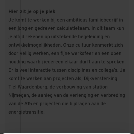
Hier zit je op je plek
Je komt te werken bij een ambitieus familiebedrijf in
een jong en gedreven calculatieteam. In dit team kun
je altijd rekenen op uitstekende begeleiding en
ontwikkelmogelijkheden. Onze cultuur kenmerkt zich
door veilig werken, een fijne werksfeer en een open
houding waarbij iedereen elkaar durft aan te spreken.
Er is veel interactie tussen disciplines en collega’s. Je
komt te werken aan projecten als, Dijkversterking
Tiel Waardenburg, de verbouwing van station
Nijmegen, de aanleg van de verlenging en verbreding
van de A15 en projecten die bijdragen aan de
energietransitie.