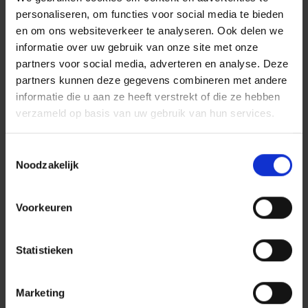
mooiste projecten overal in Nederland. Logisch dus
personaliseren, om functies voor social media te bieden
dat samenwerken in je bloed zit, want alleen red je
en om ons websiteverkeer te analyseren. Ook delen we
het namelijk niet. Bovendien vertrouw je op je
informatie over uw gebruik van onze site met onze
technische kennis en weet je deze moeiteloos in de
partners voor social media, adverteren en analyse. Deze
partners kunnen deze gegevens combineren met andere
praktijk te brengen. Wat je verder nodig hebt als
informatie die u aan ze heeft verstrekt of die ze hebben
monteur tractie- energievoorziening is:
verzameld op basis van uw gebruik van hun services.
een mbo-diploma richting elektrotechniek,
werktuigbouw, mechatronica, energietechniek of
Toestemmingsselectie
installatietechniek;
Noodzakelijk
enige ervaring als monteur EV spoorse installaties is
mooi meegenomen: bijvoorbeeld als monteur
Voorkeuren
elektrotechniek of energietechniek;
een rijbewijs;
Statistieken
Dit bieden wij jou
Marketing
Dura Vermeer biedt je een werkomgeving vol humor,