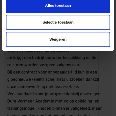
Alles toestaan
in het Tijdspaarfonds gestort.
Een smartphone.
Uitstekende secundaire arbeidsvoorwaarden zoals
Selectie toestaan
een standaardverzekering van alle
werknemersrisico's, pensioenregelingen, een extra
Weigeren
aanvulling bij arbeidsongeschiktheid en een bijdrage
voor het vakbondslidmaatschap.
Je krijgt een bedrijfsauto ter beschikking en de
reisuren worden vergoed volgens cao.
Bij een contract voor onbepaalde tijd kun je een
gloednieuwe (elektrische) fiets uitzoeken dankzij
onze samenwerking met lease-a-bike.
Veel aandacht voor jouw groei dankzij onze eigen
Dura Vermeer Academie met volop opleiding- en
trainingsmogelijkheden binnen je vakgebied, maar
bijvoorbeeld ook op het gebied van vitaliteit.