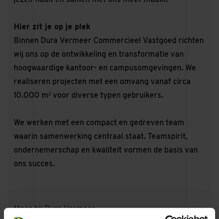
Hier zit je op je plek
Binnen Dura Vermeer Commercieel Vastgoed richten
wij ons op de ontwikkeling en transformatie van
hoogwaardige kantoor- en campusomgevingen. We
realiseren projecten met een omvang vanaf circa
10.000 m² voor diverse typen gebruikers.
We werken met een compact en gedreven team
waarin samenwerking centraal staat. Teamspirit,
ondernemerschap en kwaliteit vormen de basis van
ons succes.
Meer bij Dura Vermeer