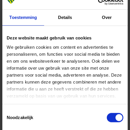
Dit breng jij mee
Onze groeiambitie is stevig en jij speelt daarin een
Toestemming
Details
Over
belangrijke rol. Je bent commercieel gedreven, ziet
kansen in de markt en weet deze te vertalen naar
concrete ontwikkelingen.
Deze website maakt gebruik van cookies
We gebruiken cookies om content en advertenties te
Daarnaast breng je mee:
personaliseren, om functies voor social media te bieden
Een afgeronde wo-opleiding, bijvoorbeeld bouwkunde
en om ons websiteverkeer te analyseren. Ook delen we
of vastgoedkunde
informatie over uw gebruik van onze site met onze
Minimaal 5 jaar relevante werkervaring in
partners voor social media, adverteren en analyse. Deze
partners kunnen deze gegevens combineren met andere
vastgoedontwikkeling of een vergelijkbare rol
informatie die u aan ze heeft verstrekt of die ze hebben
Sterk commercieel inzicht en gevoel voor
verzameld op basis van uw gebruik van hun services.
marktontwikkelingen
Ervaring met het ontwikkelen van businesscases
Toestemmingsselectie
Vermogen om projecten te begeleiden van
Noodzakelijk
klantvraag naar concept en aanbieding