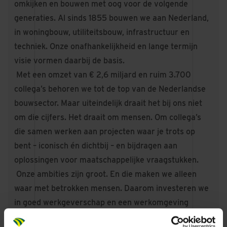
omkijken en bouwen met oog voor de volgende
generaties. Al sinds 1855 bouwen we aan Nederland,
in woningbouw, utiliteitsbouw, infrastructuur en
techniek. Onze onafhankelijkheid en lange termijn
visie vormen daarbij de basis.
Met een omzet van € 2,6 miljard en ruim 3.700
collega’s behoren we tot de top van de Nederlandse
bouwsector. Maar uiteindelijk draait het bij ons niet
om die cijfers. Het draait om mensen. Om collega’s
die samen werken aan projecten waar je trots op
bent – iconisch én dichtbij – en bijdragen aan
oplossingen voor maatschappelijke vraagstukken.
Onze ambities zijn groot. En die maken we alleen
waar met betrokken mensen. Daarom investeren we
in goed werkgeverschap en een werkomgeving
waarin jij je thuis voelt. Waar je jezelf kunt zijn, je