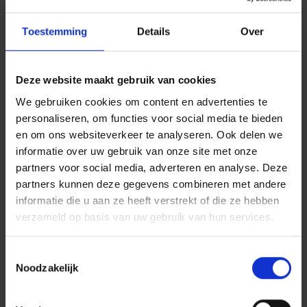
veilig voelt en je uitspreekt. Zodat jij het beste uit
jezelf haalt en samen met ons
meer
maakt.
Toestemming
Details
Over
Hier zit je op je plek
Deze website maakt gebruik van cookies
Je krijgt energie van een omgeving waar geen dag
hetzelfde is. Waar snel geschakeld wordt, collega's op
We gebruiken cookies om content en advertenties te
personaliseren, om functies voor social media te bieden
elkaar bouwen en de operatie altijd doorgaat.
en om ons websiteverkeer te analyseren. Ook delen we
Onze mensen vormen een hechte club. Iedereen
informatie over uw gebruik van onze site met onze
heeft zijn eigen verhaal, karakter en manier van
partners voor social media, adverteren en analyse. Deze
werken. Juist daarom zoeken we iemand die oog
partners kunnen deze gegevens combineren met andere
heeft voor de mens achter de medewerker. Iemand
informatie die u aan ze heeft verstrekt of die ze hebben
die vertrouwen opbouwt, luistert en mensen in hun
verzameld op basis van uw gebruik van hun services.
kracht zet.
Je hoeft niet overal een oplossing voor te hebben.
Toestemmingsselectie
Noodzakelijk
Soms is een goed gesprek al genoeg. En soms
verwachten collega's juist dat jij duidelijk bent en een