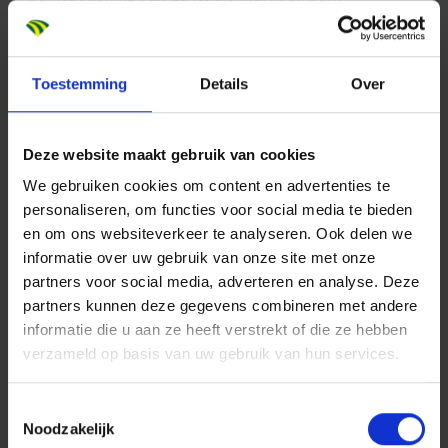
gemotiveerd om je netwerk uit te breiden;
Je hebt kennis van en ervaring met verschillende
contractvormen, risico- en contractmanagement;
Toestemming
Details
Over
Je neemt een flinke dosis enthousiasme mee en
krijgt je projectteam hier ook in mee. Je tilt je team
Deze website maakt gebruik van cookies
naar een hoger niveau;
We gebruiken cookies om content en advertenties te
Je draagt actief bij aan het realiseren van de
personaliseren, om functies voor social media te bieden
ondernemingsdoelstellingen en je hebt een sterk
en om ons websiteverkeer te analyseren. Ook delen we
ontwikkeld financieel inzicht.
informatie over uw gebruik van onze site met onze
partners voor social media, adverteren en analyse. Deze
Dit bieden wij jou
partners kunnen deze gegevens combineren met andere
informatie die u aan ze heeft verstrekt of die ze hebben
Het salaris voor deze functie ligt tussen € 5.639,81
verzameld op basis van uw gebruik van hun services.
en € 7.049,76 bruto per maand (op basis van 40
uur)*, exclusief 8% vakantiegeld. Het exacte salaris
Toestemmingsselectie
is afhankelijk van jouw kennis, niveau en
Noodzakelijk
werkervaring.