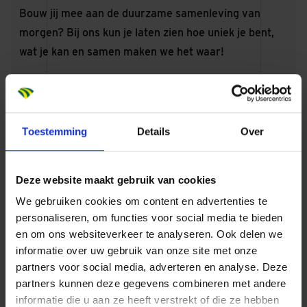
Bouw jij mee aan de duurzame samenleving van
morgen? Bij ons kun je laten zien hoe uniek je bent,
wat je kan en samen maken we het waar!
We zoeken nieuwe collega’s die de mouwen
opstropen en van een uitdaging houden. Met de
heersende no-nonsense-mentaliteit realiseren we
Toestemming
Details
Over
projecten waar je u tegen zegt. De regio waarin wij
werkzaam zijn, de metropoolregio Amsterdam, is
Deze website maakt gebruik van cookies
misschien wel de meest dynamische van Nederland.
We gebruiken cookies om content en advertenties te
De concurrentie is groot en de projecten zijn divers
personaliseren, om functies voor social media te bieden
en complex. Hierdoor worden wij continu uitgedaagd
en om ons websiteverkeer te analyseren. Ook delen we
om het beste uit onszelf te halen binnen al onze
informatie over uw gebruik van onze site met onze
vakgebieden: gebiedsontwikkeling, woningbouw,
partners voor social media, adverteren en analyse. Deze
utiliteitsbouw, renovatie en transformatie.
partners kunnen deze gegevens combineren met andere
informatie die u aan ze heeft verstrekt of die ze hebben