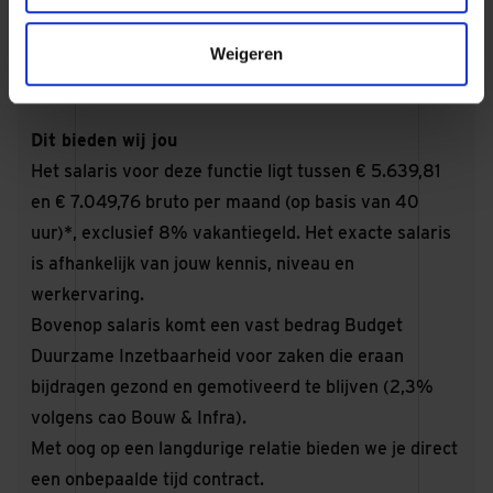
contractmanagement.
Klantgericht, innovatief en proactief in
Weigeren
procesoptimalisatie.
Dit bieden wij jou
Het salaris voor deze functie ligt tussen € 5.639,81
en € 7.049,76 bruto per maand (op basis van 40
uur)*, exclusief 8% vakantiegeld. Het exacte salaris
is afhankelijk van jouw kennis, niveau en
werkervaring.
Bovenop salaris komt een vast bedrag Budget
Duurzame Inzetbaarheid voor zaken die eraan
bijdragen gezond en gemotiveerd te blijven (2,3%
volgens cao Bouw & Infra).
Met oog op een langdurige relatie bieden we je direct
een onbepaalde tijd contract.