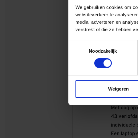
Sterke orga
We gebruiken cookies om cont
Ondernemers
websiteverkeer te analyseren
Energie en 
media, adverteren en analys
verstrekt of die ze hebben v
Zie jij jeze
Toestemmingsselectie
Noodzakelijk
Dit bieden 
Het salaris 
40 uur)*, ex
werkervarin
Weigeren
Bovenop sal
bijdragen g
Met oog op e
43 verlofda
individuele
Een laptop 