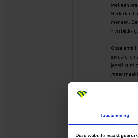
Met een omz
Nederlandse 
mensen. Om 
– en bijdra
Onze ambiti
investeren 
jezelf kunt 
meer
maakt
Dit breng j
Een afgeron
Bedrijfskund
Toestemming
Enkele jaren
commerciee
Affiniteit 
Deze website maakt gebruik