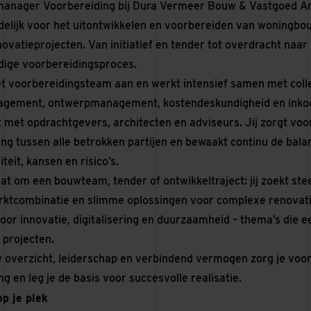
manager Voorbereiding bij Dura Vermeer Bouw & Vastgoed Am
elijk voor het uitontwikkelen en voorbereiden van woningbo
enovatieprojecten. Van initiatief en tender tot overdracht naar r
edige voorbereidingsproces.
et voorbereidingsteam aan en werkt intensief samen met coll
agement, ontwerpmanagement, kostendeskundigheid en inkoo
t met opdrachtgevers, architecten en adviseurs. Jij zorgt voo
g tussen alle betrokken partijen en bewaakt continu de balan
iteit, kansen en risico’s.
aat om een bouwteam, tender of ontwikkeltraject: jij zoekt st
ktcombinatie en slimme oplossingen voor complexe renovati
oor innovatie, digitalisering en duurzaamheid – thema’s die e
 projecten.
w overzicht, leiderschap en verbindend vermogen zorg je voor
g en leg je de basis voor succesvolle realisatie.
op je plek