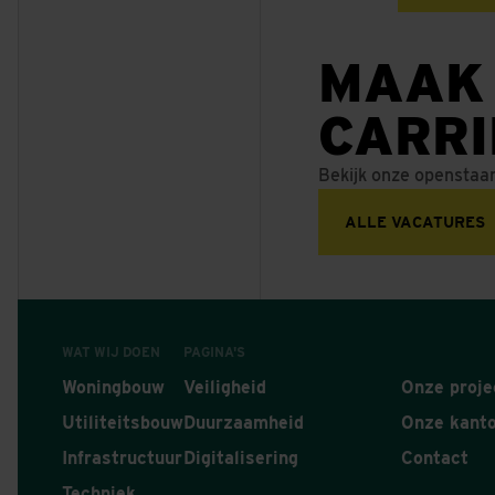
MAAK
CARR
Bekijk onze openstaa
ALLE VACATURES
WAT WIJ DOEN
PAGINA'S
Woningbouw
Veiligheid
Onze proje
Utiliteitsbouw
Duurzaamheid
Onze kant
Infrastructuur
Digitalisering
Contact
Techniek