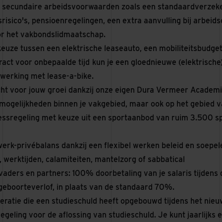
 secundaire arbeidsvoorwaarden zoals een standaardverzeke
isico's, pensioenregelingen, een extra aanvulling bij arbeid
or het vakbondslidmaatschap.
keuze tussen een elektrische leaseauto, een mobiliteitsbudge
ract voor onbepaalde tijd
kun je een gloednieuwe (elektrische)
erking met lease-a-bike.
ht voor jouw groei dankzij onze eigen Dura Vermeer Academi
mogelijkheden binnen je vakgebied, maar ook op het gebied van
nessregeling met keuze uit een sportaanbod van ruim 3.500 sp
erk-privébalans dankzij een flexibel werken beleid en soepel
 werktijden, calamiteiten, mantelzorg of sabbatical
vaders en partners: 100% doorbetaling van je salaris tijdens
geboorteverlof, in plaats van de standaard 70%.
eratie die een studieschuld heeft opgebouwd tijdens het nieuw
egeling voor de aflossing van studieschuld. Je kunt jaarlijks 