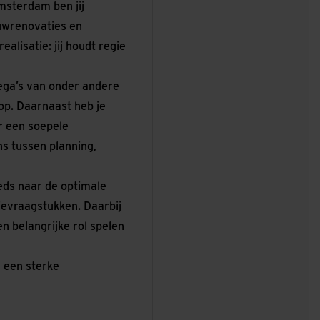
sterdam ben jij
uwrenovaties en
ealisatie: jij houdt regie
ega’s van onder andere
p. Daarnaast heb je
r een soepele
s tussen planning,
eeds naar de optimale
evraagstukken. Daarbij
en belangrijke rol spelen
 een sterke