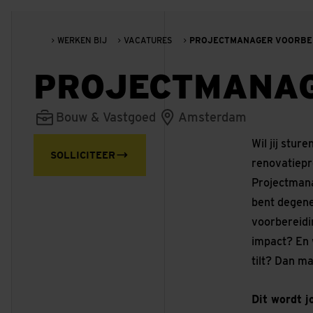
WERKEN BIJ
VACATURES
PROJECTMANAGER VOORBERE
PROJECTMANAG
Bouw & Vastgoed
Amsterdam
Wil jij stur
SOLLICITEER
renovatiepr
Projectmana
bent degene
voorbereidi
impact? En 
tilt? Dan m
Dit wordt 