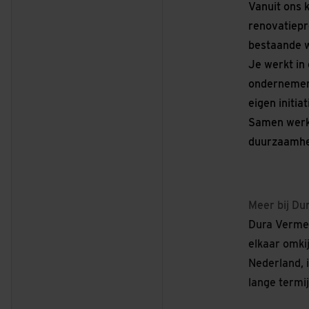
Vanuit ons 
renovatiepr
bestaande w
Je werkt in
ondernemers
eigen initia
Samen werke
duurzaamhei
Meer bij Du
Dura Vermee
elkaar omki
Nederland, i
lange termij