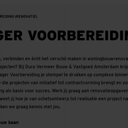
IDING (RENOVATIE)
ER VOORBEREIDIN
en, verbinden en écht het verschil maken in woningbouwrenovat
ojecten? Bij Dura Vermeer Bouw & Vastgoed Amsterdam krijg
ger Voorbereiding je stempel te drukken op complexe binnenst
 die projecten van initiatief tot contractvorming brengt en z
ng als basis voor succes. Werk jij graag aan renovatieopgav
weet jij hoe je van schetsontwerp tot realisatie een project 
aken we graag kennis met jou.
jouw baan