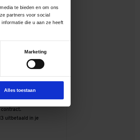
 media te bieden en om ons
ze partners voor social
nformatie die u aan ze heeft
t? We maken graag kennis!
Marketing
per maand (op basis van
n jouw kennis, niveau en
Alles toestaan
oor zaken die eraan
ra).
 contract.
 uitbetaald in je