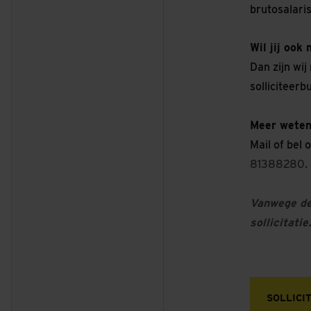
brutosalari
Wil jij ook
Dan zijn wij
solliciteerb
Meer wete
Mail of bel
81388280.
Vanwege de 
sollicitati
SOLLICI