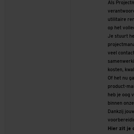
Als Project
verantwoord
utilitaire r
op het voll
Je stuurt h
projectman
veel contac
samenwerkin
kosten, kwal
Of het nu g
product-mar
heb je oog v
binnen onze
Dankzij jou
voorbereidin
Hier zit je 