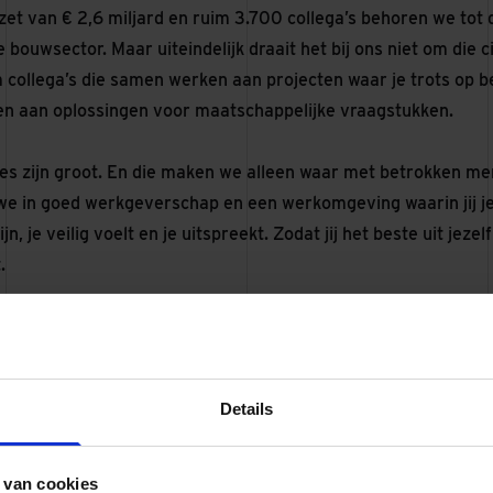
et van € 2,6 miljard en ruim 3.700 collega’s behoren we tot 
bouwsector. Maar uiteindelijk draait het bij ons niet om die c
collega’s die samen werken aan projecten waar je trots op ben
gen aan oplossingen voor maatschappelijke vraagstukken.
es zijn groot. En die maken we alleen waar met betrokken m
we in goed werkgeverschap en een werkomgeving waarin jij je 
zijn, je veilig voelt en je uitspreekt. Zodat jij het beste uit je
.
ij mee
de hbo- of wo-opleiding (bijvoorbeeld Bouwkunde, Architectu
e, Vastgoed, Planologie of vergelijkbaar).
Details
 ervaring in een vergelijkbare rol, zoals projectmanager, ont
l manager.
met renovatieprojecten en de gebouwde omgeving.
 van cookies