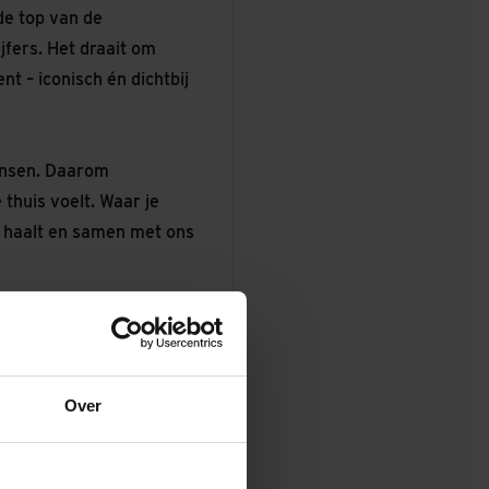
de top van de
ijfers. Het draait om
t – iconisch én dichtbij
ensen. Daarom
thuis voelt. Waar je
zelf haalt en samen met ons
ur, Technische
Over
wikkelaar of