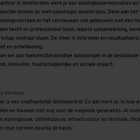
kantoor in Amsterdam werk je aan woningbouwrenovaties en ut
ojecten binnen de metropoolregio Amsterdam. Denk aan het
oningvoorraad en het vernieuwen van gebouwen met een maa
 een hecht en professioneel team, waarin samenwerking, kenn
chap centraal staan. De sfeer is informeel en resultaatgeric
tief en ontwikkeling.
n we aan toekomstbestendige oplossingen in de bestaande 
d, innovatie, maatschappelijke en sociale impact.
ra Vermeer
r is een onafhankelijk familiebedrijf. En dat merk je. In ho
jken en bouwen met oog voor de volgende generaties. Al sin
n woningbouw, utiliteitsbouw, infrastructuur en techniek. Onz
n visie vormen daarbij de basis.