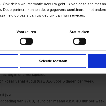
. Ook delen we informatie over uw gebruik van onze site met on
en zie je terug in alles wat we doen.
e. Deze partners kunnen deze gegevens combineren met andere i
 werken op een plek waar vakmanschap, samenwerking en heel 
erzameld op basis van uw gebruik van hun services.
 Mooi! Wij zoeken nieuwe collega’s binnen onze disciplines o
 utiliteitsbouw, renovatie & transformatie en beheer & exploi
Voorkeuren
Statistieken
ra Vermeer
ij mee
Selectie toestaan
n mbo-, hbo- of wo opleiding bouw(kunde)
zoek naar een meewerkstage in de werkvoorbereiding voor 
nachtig in ons werkgebied.
chikbaar vanaf augustus 2026 voor 5 dagen per week.
wij jou
rgoeding van €700,- euro per maand o.b.v. 40 uur per week