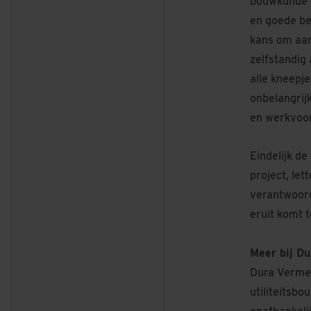
bouwkunde o
en goede beg
kans om aan 
zelfstandig
alle kneepje
onbelangrijk
en werkvoor
Eindelijk de 
project, let
verantwoord
eruit komt t
Meer bij D
Dura Vermee
utiliteitsbo