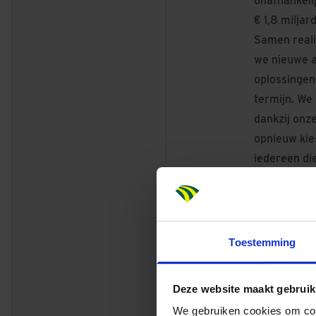
onafhankelij
€ 1,8 milja
Samen reali
we nieuwe 
oplossingen
termijn. We
dankzij onz
opnieuw kies
iedereen die 
uitspreken. 
Hier zit je 
Wij zijn Du
Toestemming
en Midden-N
van een groo
Deze website maakt gebruik
Bij ons vin
We gebruiken cookies om cont
klanten, pa