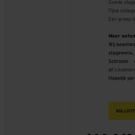
Goede stage
Fijne colle
Een groep m
Meer wete
Wij beantwo
stagewens.
Schroom 
of
n.koehor
Hopelijk sp
SOLLICI