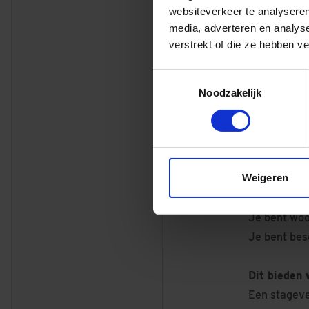
websiteverkeer te analyseren
eenmaal in, 
media, adverteren en analys
Wil jij nou
verstrekt of die ze hebben v
samenkomen?
woningbouw,
Toestemmingsselectie
Noodzakelijk
Meer bij Du
Dit breng j
Weigeren
Je volgt ee
Je bent op 
Je bent woo
Je bent bes
Dit bieden 
Een stageve