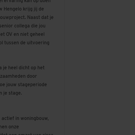
el ervaring kan op doen
Hengelo krijg jij de
bouwproject. Naast dat je
enior collega die jou
het OV en niet geheel
ol tussen de uitvoering
ta je heel dicht op het
werkzaamheden door
 hoe jouw stageperiode
n je stage.
 actief in woningbouw,
rmen onze