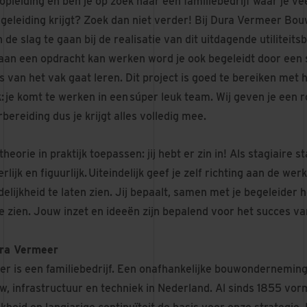
pleiding en ben je op zoek naar een familiebedrijf waar je ve
eleiding krijgt? Zoek dan niet verder! Bij Dura Vermeer Bouw 
de slag te gaan bij de realisatie van dit uitdagende utiliteits
 aan een opdracht kan werken word je ook begeleidt door een s
s van het vak gaat leren. Dit project is goed te bereiken met 
: je komt te werken in een súper leuk team. Wij geven je een r
bereiding dus je krijgt alles volledig mee.
theorie in praktijk toepassen: jij hebt er zin in! Als stagiaire s
terlijk en figuurlijk. Uiteindelijk geef je zelf richting aan de 
elijkheid te laten zien. Jij bepaalt, samen met je begeleider
e zien. Jouw inzet en ideeën zijn bepalend voor het succes va
ura Vermeer
r is een familiebedrijf. Een onafhankelijke bouwonderneming
uw, infrastructuur en techniek in Nederland. Al sinds 1855 vo