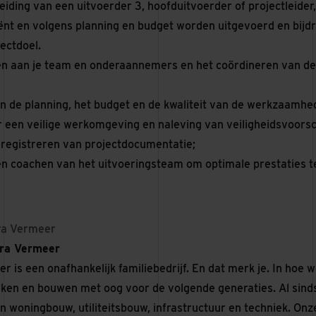
eiding van een uitvoerder 3, hoofduitvoerder of projectleid
ciënt en volgens planning en budget worden uitgevoerd en bijd
ectdoel.
n aan je team en onderaannemers en het coördineren van de u
 de planning, het budget en de kwaliteit van de werkzaamhe
 een veilige werkomgeving en naleving van veiligheidsvoorsc
registreren van projectdocumentatie;
n coachen van het uitvoeringsteam om optimale prestaties t
ra Vermeer
ura Vermeer
r is een onafhankelijk familiebedrijf. En dat merk je. In ho
jken en bouwen met oog voor de volgende generaties. Al sin
n woningbouw, utiliteitsbouw, infrastructuur en techniek. Onz