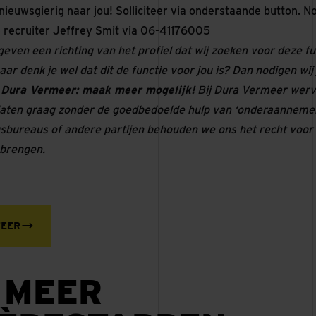
 nieuwsgierig naar jou! Solliciteer via onderstaande button. N
e recruiter Jeffrey Smit via 06-41176005
even een richting van het profiel dat wij zoeken voor deze fun
aar denk je wel dat dit de functie voor jou is? Dan nodigen wij
.
Dura Vermeer: maak meer mogelijk!
Bij Dura Vermeer werv
aten graag zonder de goedbedoelde hulp van ‘onderaannemers’
sbureaus of andere partijen behouden we ons het recht voo
 brengen.
TEER
 MEER