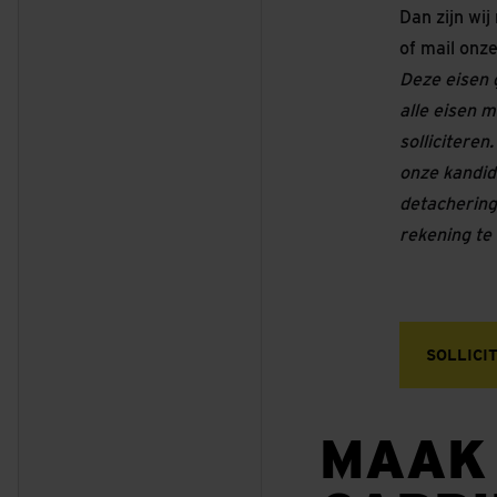
Dan zijn wij
of mail onz
Deze eisen g
alle eisen m
solliciteren
onze kandid
detachering
rekening te
SOLLICI
MAAK