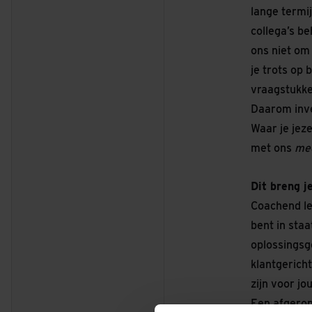
lange termi
collega’s be
ons niet om
je trots op 
vraagstukke
Daarom inve
Waar je jezel
met ons
me
Dit breng j
Coachend lei
bent in staa
oplossingsg
klantgerich
zijn voor j
Een afgeron