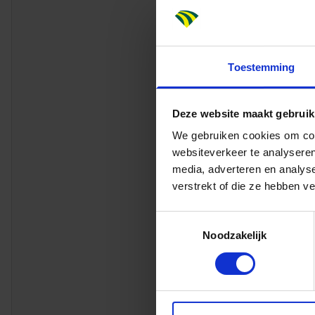
Ervaring als
Sterke leid
Uitstekende
Toestemming
Kennis van
In het bezit
Deze website maakt gebruik
Dit bieden 
We gebruiken cookies om cont
Dura Vermee
websiteverkeer te analyseren
ambities vo
media, adverteren en analys
verstrekt of die ze hebben v
initiatief.
bieden we j
Toestemmingsselectie
Een goed sa
Noodzakelijk
3.961,- tot 
43 verlofd
Een laptop 
Uitstekende