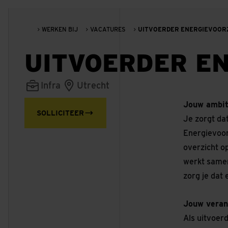
WERKEN BIJ
VACATURES
UITVOERDER ENERGIEVOORZ
UITVOERDER EN
Infra
Utrecht
Jouw ambit
SOLLICITEER
Je zorgt da
Energievoorz
overzicht o
werkt samen 
zorg je dat 
Jouw veran
Als uitvoer