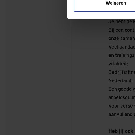
Weigeren
werknemersr
bijdrage vo
Je hebt de 
Bij een cont
onze samen
Veel aandac
en training
vitaliteit;
Bedrijfsfit
Nederland;
Een goede w
arbeidsduur,
Voor verse 
aanvullend 
Heb jij ook