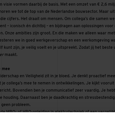
jn visie vormen daarbij de basis. Met een omzet van € 2,6 mil
horen we tot de top van de Nederlandse bouwsector. Maar uitei
 die cijfers. Het draait om mensen. Om collega’s die samen w
bent – iconisch én dichtbij – en bijdragen aan oplossingen voo
n. Onze ambities zijn groot. En die maken we alleen waar me
steren we in goed werkgeverschap en een werkomgeving waarin
f kunt zijn, je veilig voelt en je uitspreekt. Zodat jij het beste
er
maakt.
e mee
derschap en Veiligheid zit in je bloed. Je denkt proactief me
t je collega’s mee te nemen in ontwikkelingen. Je kijkt vooruit
ericht. Bovendien ben je communicatief zeer vaardig. Je hebt
te houding. Daarnaast ben je daadkrachtig en stressbestendig:
ou geen probleem.
de MBO- of HBO-opleiding in elektrotechniek of een vergelijkb