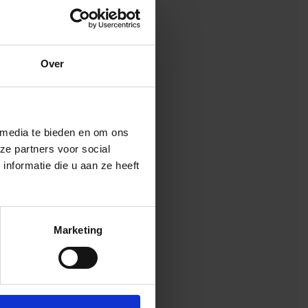
ilinfra;
Over
 media te bieden en om ons
je kansen hebt om je
ze partners voor social
ntwikkeling en eigen
nformatie die u aan ze heeft
tructuur (RIS)
. Dus
ervaring beginnend bij €
Marketing
ring van alle