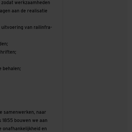
er, zodat werkzaamheden
ragen aan de realisatie
itvoering van railinfra-
den;
hriften;
e behalen;
e we samenwerken, naar
ds 1855 bouwen we aan
e onafhankelijkheid en