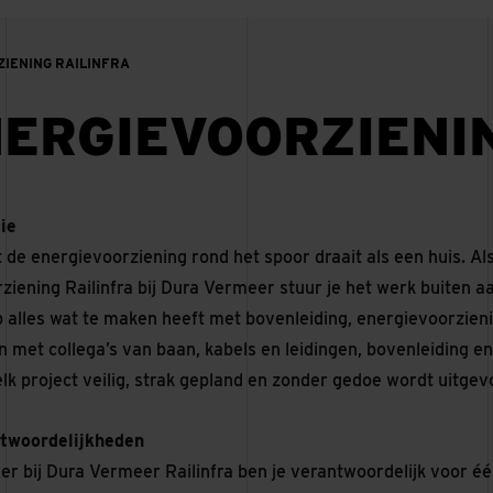
IENING RAILINFRA
ERGIEVOORZIENI
ie
t de energievoorziening rond het spoor draait als een huis. A
iening Railinfra bij Dura Vermeer stuur je het werk buiten aa
p alles wat te maken heeft met bovenleiding, energievoorzieni
met collega’s van baan, kabels en leidingen, bovenleiding en 
elk project veilig, strak gepland en zonder gedoe wordt uitgev
twoordelijkheden
der bij Dura Vermeer Railinfra ben je verantwoordelijk voor é