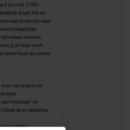
jard en ruim 3.700
ndelijk draait het bij
erken aan projecten waar
r maatschappelijke
t betrokken mensen.
 jij je thuis voelt.
 uit jezelf haalt en samen
e over het project en
 en bent
 een resultaat- en
 tijdsdruk en deadlines
are richting;