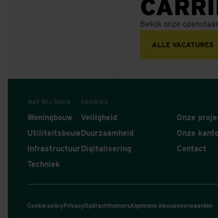
CARR
Bekijk onze openstaa
ALLE VACATURES
WAT WIJ DOEN
PAGINA'S
Woningbouw
Veiligheid
Onze proje
Utiliteitsbouw
Duurzaamheid
Onze kant
Infrastructuur
Digitalisering
Contact
Techniek
Cookie policy
Privacy
Opdrachtnemers
Algemene inkoopvoorwaarden