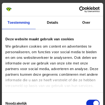
Meer bij Dura Vermeer
Toestemming
Details
Over
Dit breng je mee
mbo of hbo werk- en denkniveau, bij voorkeur civiele
techniek, grond-, weg- en waterbouw (GWW) of
Deze website maakt gebruik van cookies
vergelijkbaar;
We gebruiken cookies om content en advertenties te
Minimaal 2+ jaar werkervaring als uitvoerder in
personaliseren, om functies voor social media te bieden
grond-, weg- en waterbouw (GWW);
en om ons websiteverkeer te analyseren. Ook delen we
informatie over uw gebruik van onze site met onze
Verantwoording kunnen nemen voor de dagelijkse
partners voor social media, adverteren en analyse. Deze
leiding over de uitvoering of uitvoerder(s) van één of
partners kunnen deze gegevens combineren met andere
meerdere (complexe) projecten, zodat
informatie die u aan ze heeft verstrekt of die ze hebben
werkzaamheden veilig, kwalitatief en volgens
verzameld op basis van uw gebruik van hun services.
planning en budget worden gerealiseerd;
Vind het een uitdaging om medewerkers in hun
Toestemmingsselectie
kracht te zetten zodat ook zij zich blijven ontwikkelen
Noodzakelijk