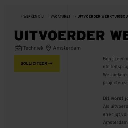
WERKEN BIJ
VACATURES
UITVOERDER WERKTUIGBO
UITVOERDER W
Techniek
Amsterdam
Ben jij een
SOLLICITEER
utiliteitspr
We zoeken e
projecten su
Dit wordt j
Als uitvoerd
en krijgt vo
Amsterdam. 