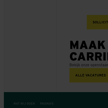
SOLLICI
MAAK
CARR
Bekijk onze openstaa
ALLE VACATURES
WAT WIJ DOEN
PAGINA'S