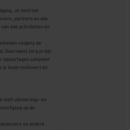
tgang. Je bent het
iers, partners en alle
an alle activiteiten en
zaamheden volgens de
. Daarnaast zorg je dat
te rapportages compleet
ie je team motiveert en
 stelt uitvoerings- en
 voortgang op de
veranciers en andere