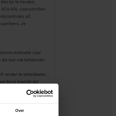
één lijn te houden;
ns VCA-VOL voorschriften
idscontroles uit;
n partners. Je
enorme motivatie voor
s die hun vak beheersen
lf verder te ontwikkelen
waardevol teamlid dat
om jouw expertise in te
tie die in haar mensen
Over