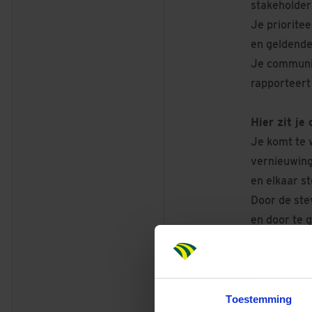
stakeholders
Je priorite
en geldende
Je communic
rapporteert
Hier zit je 
Je komt te 
vernieuwing
en elkaar s
Door de ste
en door te 
echt bijdraa
zetten, ver
gelooft.
Toestemming