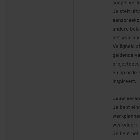
soepel verl
Je stelt ui
aanspreekpu
andere bela
het waarbor
Veiligheid s
geldende ve
projectdocu
en op orde z
inspireert.
Jouw veran
Je bent ein
werkplannen
werkvloer;
Je bent het