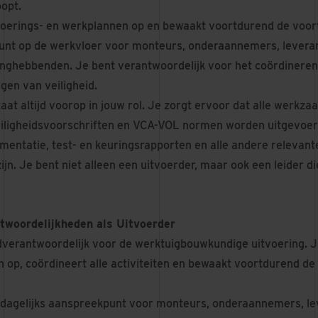
oopt.
tvoerings- en werkplannen op en bewaakt voortdurend de voor
nt op de werkvloer voor monteurs, onderaannemers, leveranc
nghebbenden. Je bent verantwoordelijk voor het coördineren v
gen van veiligheid.
taat altijd voorop in jouw rol. Je zorgt ervoor dat alle werk
iligheidsvoorschriften en VCA-VOL normen worden uitgevoerd
mentatie, test- en keuringsrapporten en alle andere relevan
ijn. Je bent niet alleen een uitvoerder, maar ook een leider d
twoordelijkheden als Uitvoerder
dverantwoordelijk voor de werktuigbouwkundige uitvoering. Je
 op, coördineert alle activiteiten en bewaakt voortdurend de
 dagelijks aanspreekpunt voor monteurs, onderaannemers, le