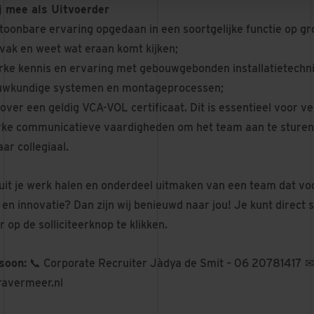
ij mee als Uitvoerder
oonbare ervaring opgedaan in een soortgelijke functie op grot
 vak en weet wat eraan komt kijken;
erke kennis en ervaring met gebouwgebonden installatietechni
uwkundige systemen en montageprocessen;
over een geldig VCA-VOL certificaat. Dit is essentieel voor ve
rke communicatieve vaardigheden om het team aan te sturen. 
ar collegiaal.
 uit je werk halen en onderdeel uitmaken van een team dat v
en innovatie? Dan zijn wij benieuwd naar jou! Je kunt direct s
 op de solliciteerknop te klikken.
soon:
📞 Corporate Recruiter Jàdya de Smit – 06 20781417 ✉
ravermeer.nl