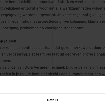
. Je bent duidelijk, communicatief sterk en weet iedereen op 
ert veiligheid en zorgt ervoor dat alle werkzaamheden volge
 regelgeving worden uitgevoerd. Je voert regelmatig veilighe
eert regelmatig met projectleiding, werkplanning, klanten e
 voortgang, problemen en voortgang transparant.
op je plek
werken in een enthousiast team dat gekenmerkt wordt door 
 en verbetering. Het team bestaat uit gedreven professional
teunen.
vige groei van Dura Vermeer Techniek krijg je de kans om jeze
groeien in je rol. Je bent niet slechts een nummer, maar een 
gt aan de oplossingen van morgen. Bij ons krijg je de ruimte 
beteren en uit te breiden met ondersteuning van een organisa
Details