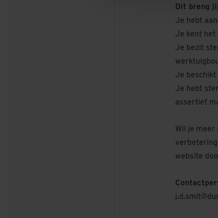
Dit breng j
Je hebt aant
Je kent het
Je bezit st
werktuigbo
Je beschikt 
Je hebt ste
assertief ma
Wil je meer
verbetering 
website door
Contactper
j.d.smit@du