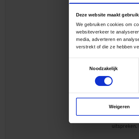
Deze website maakt gebruik
Meer bij Du
We gebruiken cookies om cont
Dura Vermee
websiteverkeer te analyseren
utiliteitsbo
media, adverteren en analys
verstrekt of die ze hebben v
onafhankelij
€ 1,8 milja
Toestemmingsselectie
Samen reali
Noodzakelijk
we nieuwe 
oplossingen
termijn. We
dankzij onz
Weigeren
opnieuw kies
iedereen die 
uitspreken. 