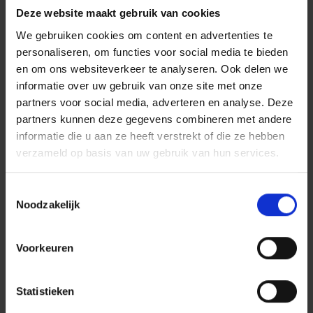
Je bent flexibel ingesteld, een echte teamspeler.
Deze website maakt gebruik van cookies
Bovendien heb je een heldere visie op je werk en
We gebruiken cookies om content en advertenties te
denk je graag mee aan de voorkant
personaliseren, om functies voor social media te bieden
Je hebt veiligheid en kwaliteit op 1 staan en je kunt
en om ons websiteverkeer te analyseren. Ook delen we
goed plannen en organiseren.
informatie over uw gebruik van onze site met onze
partners voor social media, adverteren en analyse. Deze
partners kunnen deze gegevens combineren met andere
Dit bieden wij jou
informatie die u aan ze heeft verstrekt of die ze hebben
Het salaris voor deze functie ligt tussen €6.512,- en
verzameld op basis van uw gebruik van hun services.
€8.140,- bruto per maand (op basis van 40 uur),
exclusief 8% vakantiegeld. Het exacte salaris is
Toestemmingsselectie
afhankelijk van jouw kennis, niveau en werkervaring.
Noodzakelijk
Bovenop salaris komt een vast bedrag Budget
Duurzame Inzetbaarheid voor zaken die eraan
Voorkeuren
bijdragen gezond en gemotiveerd te blijven (2,3%
volgens CAO Bouw & Infra).
Statistieken
43 verlofdagen volgens de Cao Bouw & Infra. Van