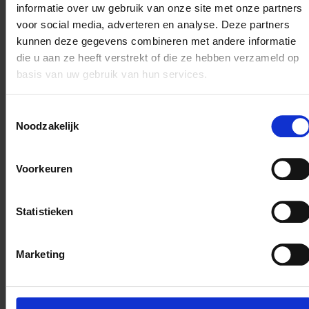
informatie over uw gebruik van onze site met onze partners
gekeken naar een ideale oplossing. Samenwerking en
voor social media, adverteren en analyse. Deze partners
collegialiteit kenmerken de sfeer binnen Dura
kunnen deze gegevens combineren met andere informatie
Vermeer Railinfra.
die u aan ze heeft verstrekt of die ze hebben verzameld op
Wat neem je mee
basis van uw gebruik van hun services.
Als ideale kandidaat voor de functie van
werkverantwoordelijke beschik je over het volgende:
Toestemmingsselectie
Noodzakelijk
minimaal over een technische mbo opleiding in de
richting van elektrotechniek of energietechniek (EQF
4/WEB 4).
Voorkeuren
Alle vereiste diploma’s voor werkverantwoordelijke
ProRail (alle 3 de disciplines Bovenleiding – Tractie
Statistieken
voedingen en Rail infravoedingen)
Stipel gecertificeerd is een pré
Marketing
Kennis en toepassen van de NEN1010 – NEN3140 en
NEN 3840
Je hebt ervaring opgedaan als