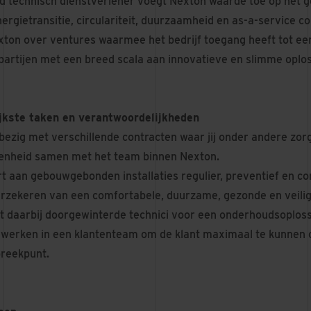
d technisch dienstverlener voegt Nexton waarde toe op het 
nergietransitie, circulariteit, duurzaamheid en as-a-service 
xton over ventures waarmee het bedrijf toegang heeft tot e
partijen met een breed scala aan innovatieve en slimme oplo
jkste taken en verantwoordelijkheden
 bezig met verschillende contracten waar jij onder andere zo
enheid samen met het team binnen Nexton.
t aan gebouwgebonden installaties regulier, preventief en cor
erzekeren van een comfortabele, duurzame, gezonde en veil
t daarbij doorgewinterde technici voor een onderhoudsoploss
ij werken in een klantenteam om de klant maximaal te kunnen
reekpunt.