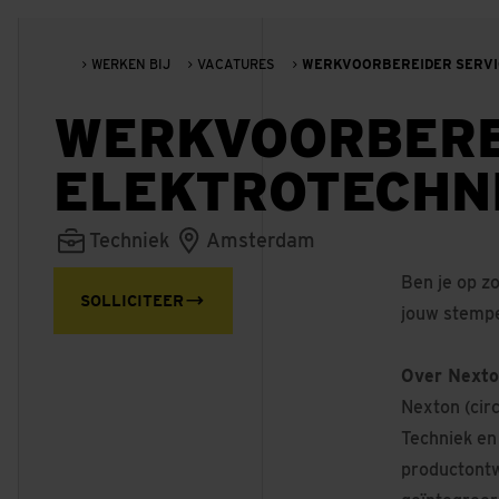
WERKEN BIJ
VACATURES
WERKVOORBEREIDER SERVIC
WERKVOORBERE
ELEKTROTECHNI
Techniek
Amsterdam
Ben je op z
SOLLICITEER
jouw stempel
Over Next
Nexton (cir
Techniek en 
productontw