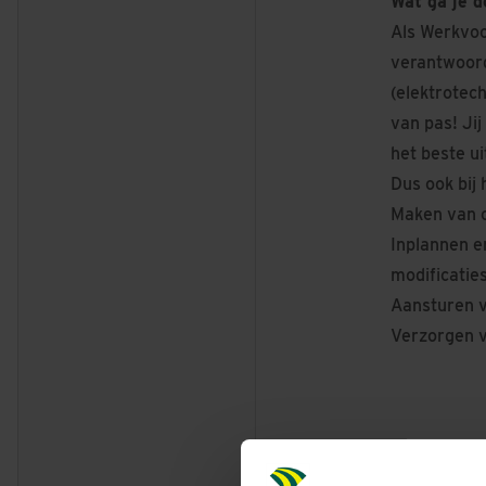
Wat ga je d
Als Werkvoo
verantwoord
(elektrotech
van pas! Jij
het beste uit
Dus ook bij 
Maken van of
Inplannen 
modificaties
Aansturen v
Verzorgen v
Meer bij Du