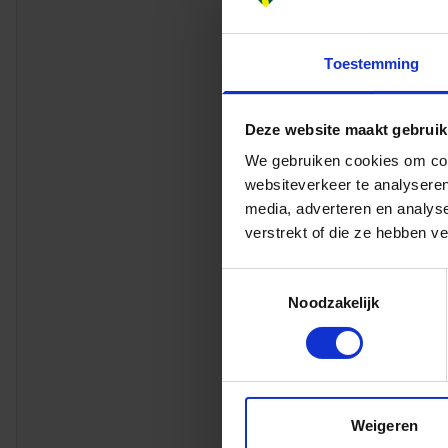
Wat heb je 
Voor de fun
oplossingsg
Toestemming
belangrijk d
Ook zien we 
Deze website maakt gebruik
je graag wil
We gebruiken cookies om cont
Verder helpt
websiteverkeer te analyseren
Je elektrot
media, adverteren en analys
Kennis en e
verstrekt of die ze hebben v
Kennis en e
Toestemmingsselectie
Competenties
Noodzakelijk
Je een volw
Een goede b
Jouw vakken
Weigeren
Wat bieden 