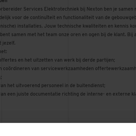
oen
rbereider Services Elektrotechniek bij Nexton ben je samen
elijk voor de continuïteit en functionaliteit van de gebouwg
nische) installaties. Jouw technische kwaliteiten en kennis k
 bent samen met het team onze oren en ogen bij de klant. Bij all
 jezelf.
het:
fertes en het uitzetten van werk bij derde partijen;
en coördineren van servicewerkzaamheden offertewerkzaamh
;
an het uitvoerend personeel in de buitendienst;
an een juiste documentatie richting de interne- en externe kl
ra Vermeer