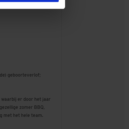
aar hoort ook een goed
nde) geboorteverlof;
waarbij er door het jaar
gezellige zomer BBQ,
ag met het hele team.