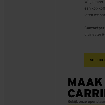
Wil je meer
een kop koff
laten we sa
Contactper
d.sinester@
SOLLICI
MAAK
CARR
Bekijk onze openstaa