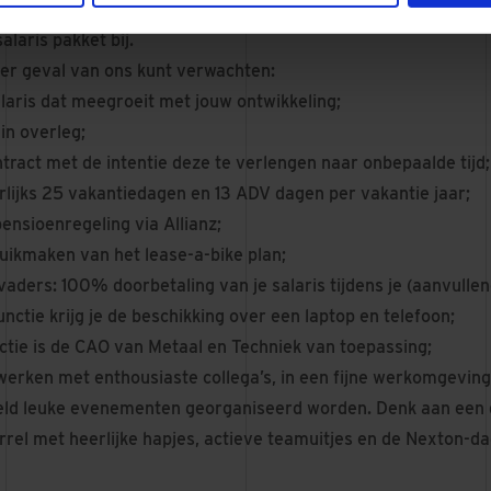
organisatie hebben wij het beste met onze mensen voor en d
salaris pakket bij.
eder geval van ons kunt verwachten:
laris dat meegroeit met jouw ontwikkeling;
in overleg;
tract met de intentie deze te verlengen naar onbepaalde tijd;
arlijks 25 vakantiedagen en 13 ADV dagen per vakantie jaar;
ensioenregeling via Allianz;
uikmaken van het lease-a-bike plan;
vaders: 100% doorbetaling van je salaris tijdens je (aanvulle
nctie krijg je de beschikking over een laptop en telefoon;
ctie is de CAO van Metaal en Techniek van toepassing;
werken met enthousiaste collega’s, in een fijne werkomgeving 
ld leuke evenementen georganiseerd worden. Denk aan een 
rrel met heerlijke hapjes, actieve teamuitjes en de Nexton-d