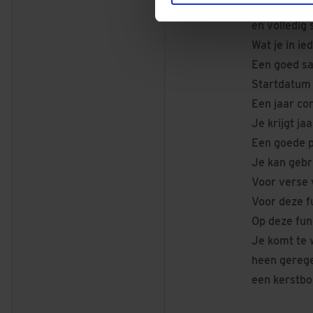
Als Nexton 
en volledig 
Wat je in i
Een goed sa
Startdatum 
Een jaar con
Je krijgt ja
Een goede p
Je kan gebr
Voor verse 
Voor deze fu
Op deze fun
Je komt te 
heen gerege
een kerstbo