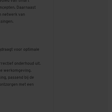
gebied van smart
concepten. Daarnaast
en netwerk van
ssingen.
rgdraagt voor optimale
rectief onderhoud uit.
ige werkomgeving.
ing, passend bij de
 ontzorgen met een