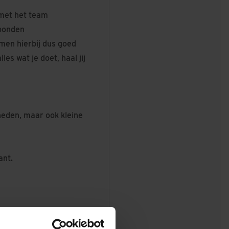
 met het team
ebonden
omen hierbij dus goed
es wat je doet, haal jij
eden, maar ook kleine
ant.