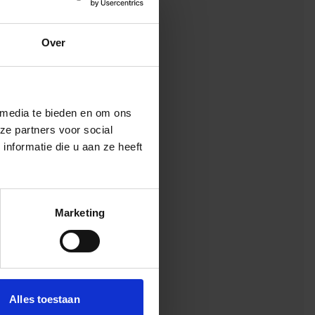
j een collega die
Over
den het immers
’.
deel ziet in je werk dat
 media te bieden en om ons
ze partners voor social
nformatie die u aan ze heeft
it en enthousiasme;
Marketing
op alle niveaus;
n en gewaardeerd.
Alles toestaan