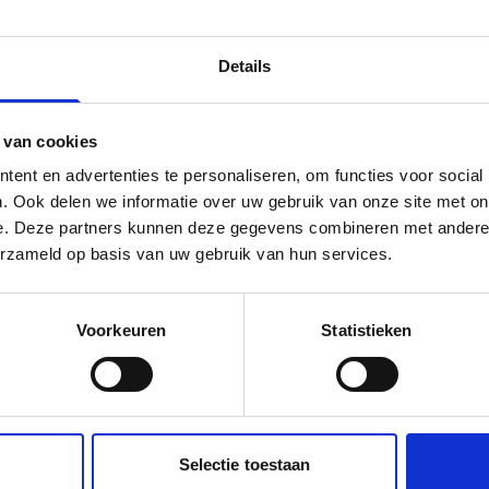
ervoor nodig
ctie van Werkvoorbereider Services Elektrotechniek zoeken wi
Details
ericht is en gemakkelijk communiceert met het team. Wij vin
at je in contact staat met elkaar. Daarin is communicatie ‘’key’
je graag zelf initiatieven nemen in je functie. Als jij een onder
 van cookies
 verbeteren dan pak je dat aan.
ent en advertenties te personaliseren, om functies voor social
 het je als:
. Ook delen we informatie over uw gebruik van onze site met on
echnische kennis hebt op MBO/HBO niveau;
e. Deze partners kunnen deze gegevens combineren met andere i
rvaring hebt in gebouwgebonden installaties;
erzameld op basis van uw gebruik van hun services.
rvaring van de Service “wereld”;
 zoals klantvriendelijkheid, stressbestendigheid, flexibilite
Voorkeuren
Statistieken
aardig gesprekspartner bent voor in- en externe betrokkenen 
eheersing van de Nederlandse taal in woord en geschrift.
nis binnen de disciplines van Elektrotechniek worden gezie
Selectie toestaan
wij jou