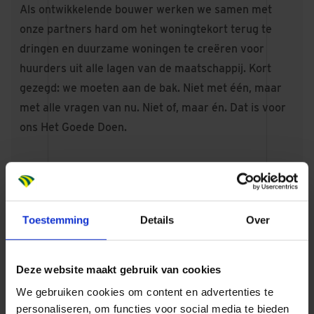
Als ontwikkelende bouwer werken we samen met
onze partners hard om het woningtekort terug te
dringen en duurzame woningen te creëren voor
huurders uit alle lagen van de maatschappij. Kort
gezegd: we moeten aan de bak. Niet met één, maar
met alle vragen van nu. Niet of, maar én. Dat is voor
ons Het Goede Doen.
Tudorpark, Hoofddorp
Compacte woningen in luxe tudorstijl
Toestemming
Details
Over
Deze website maakt gebruik van cookies
Oost Kwartier, Bergen op Zoom
We gebruiken cookies om content en advertenties te
personaliseren, om functies voor social media te bieden
Energiezuinig, comfortabel, luxe keuken