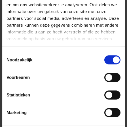
en om ons websiteverkeer te analyseren. Ook delen we
en sanitair
informatie over uw gebruik van onze site met onze
partners voor social media, adverteren en analyse. Deze
partners kunnen deze gegevens combineren met andere
informatie die u aan ze heeft verstrekt of die ze hebben
verzameld op basis van uw gebruik van hun services.
Toestemmingsselectie
Noodzakelijk
‘Door ook de gezamenlijke maatschappelijke ambitie
te concretiseren kunnen we actief sturen op
Voorkeuren
positieve sociale impact.’
- Siobhan Burger, manager sociale impact
`
Statistieken
Marketing