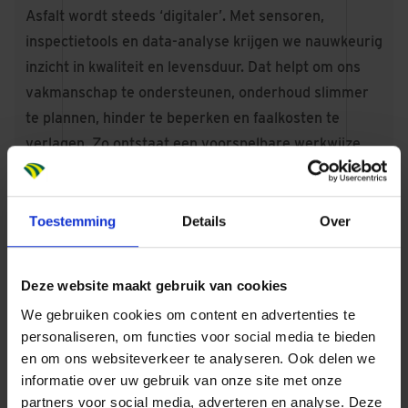
Asfalt wordt steeds ‘digitaler’. Met sensoren,
inspectietools en data-analyse krijgen we nauwkeurig
inzicht in kwaliteit en levensduur. Dat helpt om ons
vakmanschap te ondersteunen, onderhoud slimmer
te plannen, hinder te beperken en faalkosten te
verlagen. Zo ontstaat een voorspelbare werkwijze,
van de planning tot aan de oplevering.
Toestemming
Details
Over
Accepteer
marketing cookies
om deze video te
bekijken.
Deze website maakt gebruik van cookies
We gebruiken cookies om content en advertenties te
personaliseren, om functies voor social media te bieden
Onze projecten
en om ons websiteverkeer te analyseren. Ook delen we
informatie over uw gebruik van onze site met onze
partners voor social media, adverteren en analyse. Deze