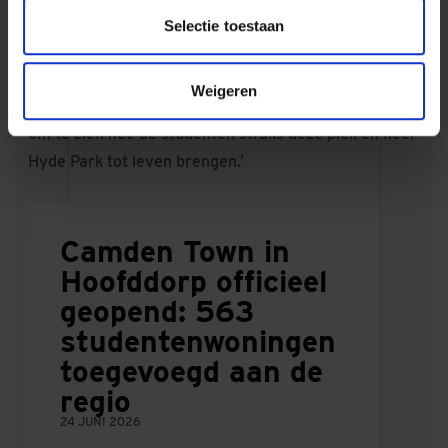
dichtbebouwde omgeving. Dat we dit met zo'n hoog
Selectie toestaan
kwaliteitsniveau en binnen de strakke planning –
veilig - weten te realiseren, is een prestatie waar we
Weigeren
als team nu al trots op mogen zijn. Ik kijk ernaar uit
om te zien hoe de studenten straks deze plek én heel
Hyde Park tot leven brengen.’
Camden Town in
Hoofddorp officieel
geopend: 563
studentenwoningen
toegevoegd aan de
regio
24 JUNI 2026