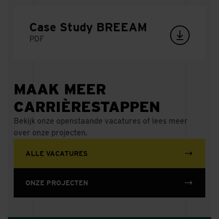
prachtig, dankzij
ons is dat
Case Study BREEAM
mogelijk'
PDF
MA. 27 JUL 2026
MAAK MEER
CARRIÈRESTAPPEN
Bekijk onze openstaande vacatures of lees meer
over onze projecten.
ALLE VACATURES
ONZE PROJECTEN