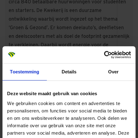
circa 840 betaalbare huurwoningen voor studenten
en starters. De Kwekerij is een duurzame
ontwikkeling waarbij wordt ingezet op het thema
‘Groen & Gezond’. Er komen deelauto’s, deelfietsen
en deelscooters met als doel de footprint gezamenlijk
te verkleinen. Daarbij wordt energie voor de
woningen zoveel mogelijk lokaal opgewekt en
functioneert de voormalige atoombunker als
waterberging en vijver. Op de daken van alle
Toestemming
Details
Over
woongebouwen komen zonnepalen die de gebouwen
voorzien van stroom.
Deze website maakt gebruik van cookies
We gebruiken cookies om content en advertenties te
personaliseren, om functies voor social media te bieden
Beeld: WAX Architectural
en om ons websiteverkeer te analyseren. Ook delen we
Visualizations
informatie over uw gebruik van onze site met onze
partners voor social media, adverteren en analyse. Deze