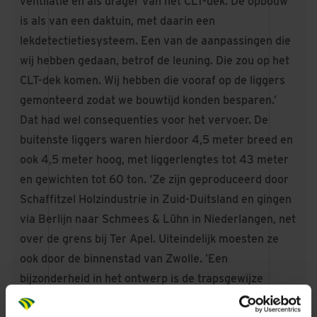
ventilatie en als drager van het CLT-dek. De opbouw
is als van een daktuin, met daarin een
lekdetectietiesysteem. Een van de aanpassingen die
wij hebben gedaan, betrof de leuning. Die zou op het
CLT-dek komen. Wij hebben die vooraf op de liggers
gemonteerd zodat we bouwtijd konden besparen.’
Dat had wel consequenties voor het vervoer. De
buitenste liggers waren hierdoor 4,5 meter breed en
ook 4,5 meter hoog, met liggerlengtes tot 43 meter
en gewichten tot 60 ton. ‘Ze zijn geproduceerd door
Schaffitzel Holzindustrie in Zuid-Duitsland en gingen
via Berlijn naar Schmees & Lühn in Niederlangen, net
over de grens bij Ter Apel. Uiteindelijk moesten ze
ook door de binnenstad van Zwolle. ’Een
bijzonderheid in het ontwerp is de trapsgewijze
afschuining van de buitenste liggers. ‘Dat is een