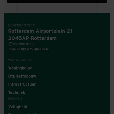
spooromgeving
DI. 4 AUG 2026
HOOFDKANTOOR
Rotterdam Airportplein 21
3045AP Rotterdam
010 280 87 00
INFO@DURAVERMEER.NL
WAT WIJ DOEN
Woningbouw
Utiliteitsbouw
Infrastructuur
Techniek
PAGINA'S
Veiligheid