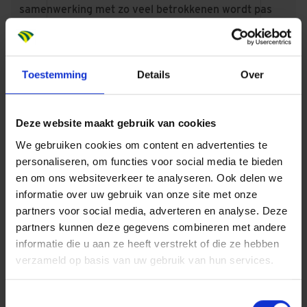
samenwerking met zo veel betrokkenen wordt pas
een succes als iedereen doet waar hij of zij goed in is
en dat op elkaar aansluit, dat verhoogt niet alleen het
plezier maar ook de kwaliteit. Ik vind het fantastisch
Toestemming
Details
Over
om ervoor te zorgen dat iedereen in het team boven
zichzelf uit kan stijgen. Dat is ook winnen!”
Deze website maakt gebruik van cookies
Een van de recent gewonnen tenders van Rob en zijn
collega’s is deelplan
Camden Town
onderdeel van
We gebruiken cookies om content en advertenties te
personaliseren, om functies voor social media te bieden
gebiedsontwikkeling Hyde Park in Hoofddorp. “Een
en om ons websiteverkeer te analyseren. Ook delen we
geweldig plan waarbij we 563 studentenwoningen in
informatie over uw gebruik van onze site met onze
opdracht van studentenhuisvester DUWO gaan
partners voor social media, adverteren en analyse. Deze
realiseren, die de woningen heeft aangekocht van
partners kunnen deze gegevens combineren met andere
van ontwikkelaars Snippe Projecten BV en BPD |
informatie die u aan ze heeft verstrekt of die ze hebben
Bouwfonds Gebiedsontwikkeling (BPD). We hebben
verzameld op basis van uw gebruik van hun services.
intensief samengewerkt om de opdracht binnen te
halen. Ik ben blij dat we voor deze doelgroep
Toestemmingsselectie