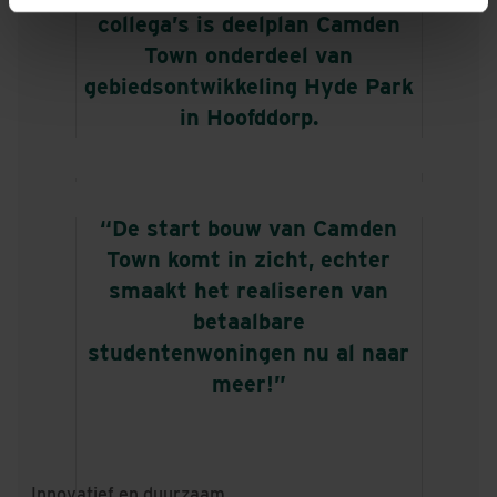
collega’s is deelplan Camden
Town onderdeel van
gebiedsontwikkeling Hyde Park
in Hoofddorp.
“De start bouw van Camden
Town komt in zicht, echter
smaakt het realiseren van
betaalbare
studentenwoningen nu al naar
meer!”
Innovatief en duurzaam