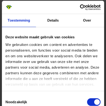
bewonerscommissie, bijvoorbeeld over de
parkeerdruk in de buurt. Daarom zijn we eerst in
gesprek gegaan met de raadscommissie van de
Toestemming
Details
Over
gemeente om die zorgen te adresseren. Ook hebben
we brieven gestuurd naar omwonenden waarin we
uitlegden hoe we met hun zorgen zouden omgaan.
Deze website maakt gebruik van cookies
We hebben goed geluisterd naar de buurtbewoners
We gebruiken cookies om content en advertenties te
personaliseren, om functies voor social media te bieden
en hun bezwaren zorgvuldig onderbouwd weerlegd
en om ons websiteverkeer te analyseren. Ook delen we
met documentatie. Die extra stap was cruciaal voor
informatie over uw gebruik van onze site met onze
het verkrijgen van draagvlak, maar het zorgde er wel
partners voor social media, adverteren en analyse. Deze
voor dat de ontwikkeling uiteindelijk bijna twee jaar
partners kunnen deze gegevens combineren met andere
langer duurde.”
informatie die u aan ze heeft verstrekt of die ze hebben
Samen sterk
verzameld op basis van uw gebruik van hun services.
“Op dat soort momenten zie je heel goed de kracht
van samenwerken,” zegt Boelen. “Zo is Cardia toen
Toestemmingsselectie
Noodzakelijk
als zorgexpert naar voren gestapt om vragen over