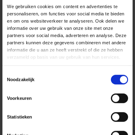
resterende pilotperiode worden uitgewerkt en
We gebruiken cookies om content en advertenties te
doorgevoerd.
personaliseren, om functies voor social media te bieden
en om ons websiteverkeer te analyseren. Ook delen we
informatie over uw gebruik van onze site met onze
partners voor social media, adverteren en analyse. Deze
partners kunnen deze gegevens combineren met andere
Lees meer van
informatie die u aan ze heeft verstrekt of die ze hebben
Dura Vermeer
verzameld op basis van uw gebruik van hun services.
Divisie Infra
Toestemmingsselectie
Noodzakelijk
BEKIJK WERKMAATSCHAPPIJ
Voorkeuren
Statistieken
GERELATEERD NIEUWS