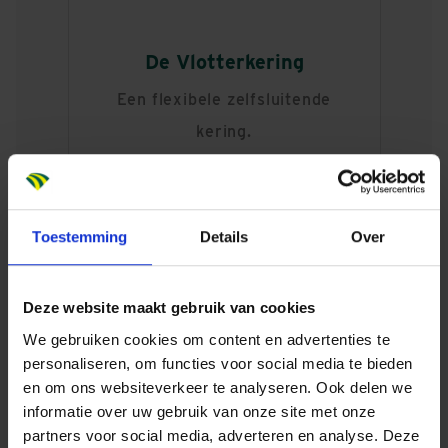
De Vlotterkering
Een flexibele zelfsluitende
kering.
Het product is ontwikkeld naar het prijswinnend
Toestemming
Details
Over
ontwerp van G.G.Jansen te Den Hoorn en J.A.J.
Vermond te Lopik. Meer weten? Bekijk hun
website
.
Deze website maakt gebruik van cookies
We gebruiken cookies om content en advertenties te
personaliseren, om functies voor social media te bieden
BEKIJK DE VIDEO:
en om ons websiteverkeer te analyseren. Ook delen we
informatie over uw gebruik van onze site met onze
partners voor social media, adverteren en analyse. Deze