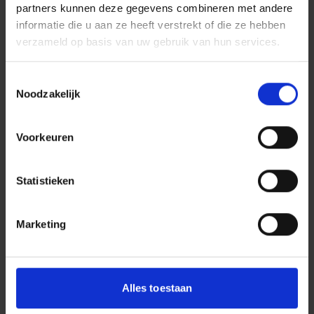
partners kunnen deze gegevens combineren met andere
Accepteer
marketing cookies
om deze video te
informatie die u aan ze heeft verstrekt of die ze hebben
bekijken.
verzameld op basis van uw gebruik van hun services.
Toestemmingsselectie
VRAGEN? ONZE SPECIALISTEN HELPEN JE GRAAG!
Noodzakelijk
Voorkeuren
INFRA
Statistieken
Marketing
Rik Beekx
Alles toestaan
Tendermanager