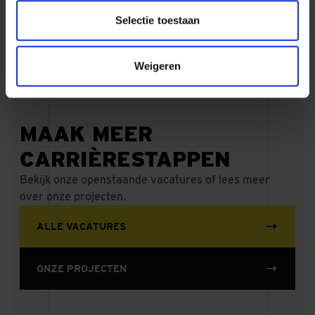
Regio
Heel Nederland
Selectie toestaan
Stuur mij een email
Dura Vermeer Infra Landelijke
Projecten
Weigeren
MAAK MEER
CARRIÈRESTAPPEN
Bekijk onze openstaande vacatures of lees meer
over onze projecten.
ALLE VACATURES
ONZE PROJECTEN