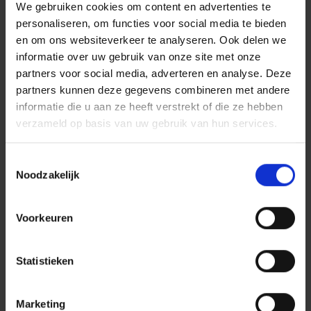
Amsterdam
We gebruiken cookies om content en advertenties te
personaliseren, om functies voor social media te bieden
en om ons websiteverkeer te analyseren. Ook delen we
informatie over uw gebruik van onze site met onze
partners voor social media, adverteren en analyse. Deze
Draagvlak
partners kunnen deze gegevens combineren met andere
Na een uitgebreid voortraject met de bewoners. zijn
informatie die u aan ze heeft verstrekt of die ze hebben
uiteindelijk in anderhalf jaar tijd ramen, kozijnen,
verzameld op basis van uw gebruik van hun services.
vensterbanken, ventilatietroosters en deuren in de
voor- en achtergevel van de 378 woningen in Groot
Toestemmingsselectie
Kattenburg vervangen. Een verduurzamingsslag
Noodzakelijk
waarbij het energielabel opwaardeert, het
wooncomfort doet toenemen, de vastgoedwaarde
Voorkeuren
voor VVE-eigenaren beschermt en de ecologische
voetafdruk van het complex verkleint. Toevoegingen
Statistieken
van de bewoners? “De keuze voor de dimensionering
van de pui en het zonwerende glas op de bovenste
Marketing
verdieping. Hun input heeft het plan nog beter