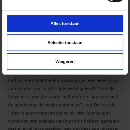
gemaakt.”
Het ophalen van het draagvlak voor de
werkzaamheden bij de huurders verliep soepel.
Alles toestaan
“Bewoners maakten immers zelf onderdeel uit van
de planvorming”, verklaart Dorien. “En iedereen
Selectie toestaan
keek uit naar het resultaat van de werkzaamheden.
Er zaten bewoners in hun woonkamer op de tocht,
Weigeren
sommige puien waren zelfs niet meer waterdicht.”
Maar dat betekent niet dat de bewoners blij waren
met de werkzaamheden waardoor er een week lang
aan de voor- en achterzijde werd gewerkt“ En alle
bewoners moesten anderhalf meter vrijmaken rond
de gevel voor de werkzaamheden”, legt Dorien uit.
“Voor oudere mensen die er al ruim veertig jaar
wonen en een paleisje van hun huis hebben gemaakt
met allerlei bouwwerkjes, was dat best een obstakel.