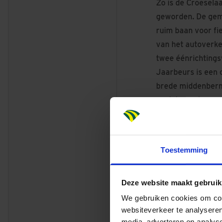
Zo is de Croesela
geworden. De gem
ruim baan voor fi
van het autoverk
twee éénrichtings
Jaarbeurs is een 
brede middenberm 
spelelementen.
DÉ FIETSROUTE
De Croeselaan wor
Centraal Station 
Toestemming
Jaarbeurs en het B
omgeving. Dura V
Deze website maakt gebruik
gehad met de ver
en hen daarin te 
We gebruiken cookies om cont
websiteverkeer te analyseren
media, adverteren en analys