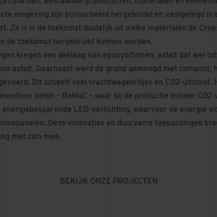
irculariteit. Bestaande grondstoffen, materialen en elemente
ecte omgeving zijn bijvoorbeeld hergebruikt en vastgelegd in 
. Zo is in de toekomst duidelijk uit welke materialen de Cro
in de toekomst hergebruikt kunnen worden.
gen kregen een deklaag van epoxybitumen, asfalt dat wel tot 
n asfalt. Daarnaast werd de grond gemengd met compost, hi
evoerd. Dit scheelt veel vrachtwagenritjes en CO2-uitstoot. 
mentloos beton – RaMaC – waar bij de productie minder CO2 v
d energiebesparende LED-verlichting, waarvoor de energie w
onnepanelen. Deze innovaties en duurzame toepassingen bra
ing met zich mee.
BEKIJK ONZE PROJECTEN