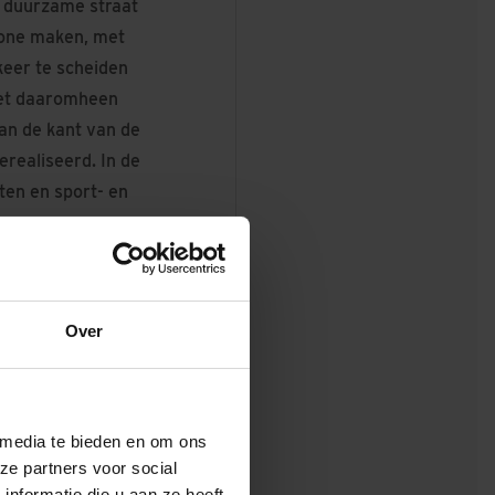
n duurzame straat
zone maken, met
keer te scheiden
met daaromheen
an de kant van de
realiseerd. In de
ten en sport- en
ute naar het
selaan, de
Over
ts in de
lmatig contact
 de werkzaamheden
 media te bieden en om ons
ze partners voor social
nformatie die u aan ze heeft