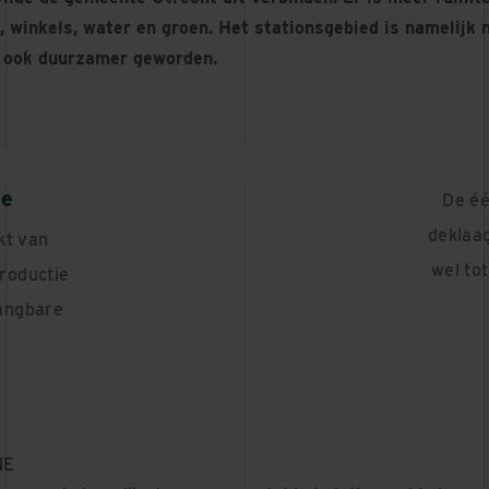
, winkels, water en groen. Het stationsgebied is namelijk n
s ook duurzamer geworden.
te
De éé
deklaag
kt van
wel to
roductie
gangbare
NE