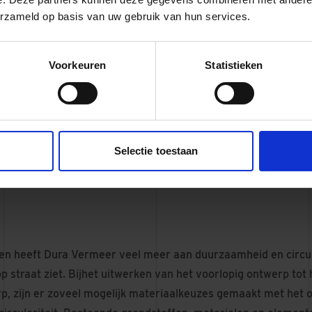
erzameld op basis van uw gebruik van hun services.
De 
egels
De
Voorkeuren
Statistieken
wandelr
 energie
Dura Ve
rm.
alle 
Selectie toestaan
n heeft Dura Vermeer veel meer aan duurzaamheid en circul
op straat ziet. Bijhet uitwerken van het voorlopig ontwerp tot 
p, zijn er zoveel mogelijk materiaalkeuzes gemaakt met het 