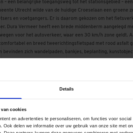
an – een belangrijke toegangsweg tot het stationsgebied – ee
eente Utrecht wilde van de huidige Croeselaan een groene 
etsers en voetgangers. Er is daarom gekozen om het fietsver
eer. Dura Vermeer heeft een brede middenberm aangelegd 
wegen voor het autoverkeer, waar een 30 km/h zone geldt. A
comfortabel en breed tweerichtingsfietspad met rood asfalt ge
bevinden zich wandelpaden, bankjes, beplanting, kunstobjec
dt dagelijks drukbezocht aangezien het dé fiets- en wandelro
is. Daarnaast ligt het hoofdkantoor van Rabobank aan de Croe
Details
eatrixtheater zijn in het vizier en er zitten diverse restauran
ermeer heeft op het gebied van omgevingscommunicatie rege
 van cookies
schillende stakeholders om hen op de hoogte te houden van
betrekken.
ent en advertenties te personaliseren, om functies voor social
. Ook delen we informatie over uw gebruik van onze site met on
e. Deze partners kunnen deze gegevens combineren met andere i