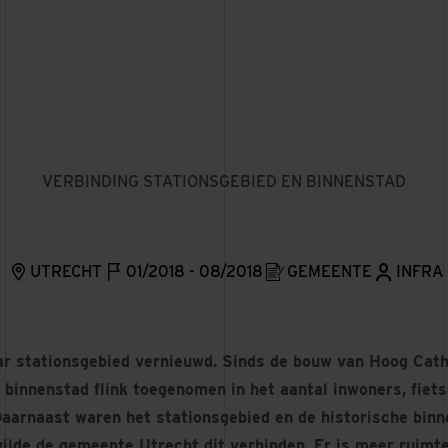
VERBINDING STATIONSGEBIED EN BINNENSTAD
UTRECHT
01/2018 - 08/2018
GEMEENTE
INFRA
ar stationsgebied vernieuwd. Sinds de bouw van Hoog Catha
 binnenstad flink toegenomen in het aantal inwoners, fiets
Daarnaast waren het stationsgebied en de historische bin
wilde de gemeente Utrecht dit verbinden. Er is meer ruimt