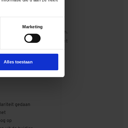
fiets- en wandelroute
 Croeselaan is dé fiets- en
Marketing
oute naar het Centraal Station.
rmeer beperkte in overleg met
stakeholders de hinder zoveel
mogelijk.
Alles toestaan
ariteit gedaan
het
oog op