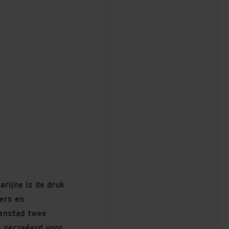
rijne is de druk
ers en
nenstad twee
e gecreëerd voor