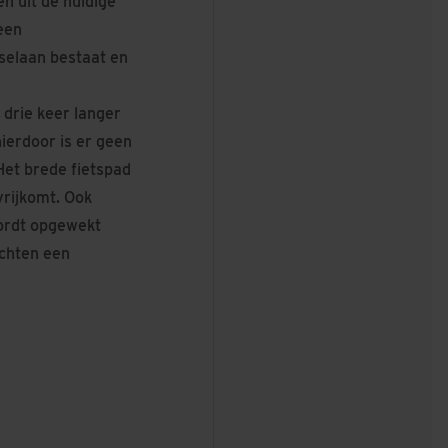
n uit de huidige
een
eselaan bestaat en
drie keer langer
erdoor is er geen
Het brede fietspad
rijkomt. Ook
ordt opgewekt
chten een