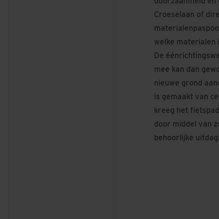
duurzaamheid en c
Croeselaan of dir
materialenpaspoort
welke materialen 
De éénrichtingswe
mee kan dan gewoo
nieuwe grond aang
is gemaakt van ce
kreeg het fietspa
door middel van z
behoorlijke uitdag