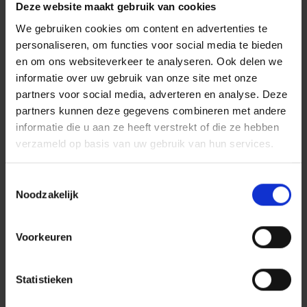
Deze website maakt gebruik van cookies
Respect voor het originele ontwerp en innovatie
We gebruiken cookies om content en advertenties te
KAAN Architecten heeft een ontwerp geleverd dat de
personaliseren, om functies voor social media te bieden
essentie van het oorspronkelijke gebouw behoudt
en om ons websiteverkeer te analyseren. Ook delen we
terwijl het up-to-date gebracht wordt met de laatste
informatie over uw gebruik van onze site met onze
eisen van kantoorgebouwen. De renovatie omvatte
partners voor social media, adverteren en analyse. Deze
partners kunnen deze gegevens combineren met andere
een volledige strippage van het oude kantoorgebouw
informatie die u aan ze heeft verstrekt of die ze hebben
tot aan het casco, waarbij enkel de vloeren,
verzameld op basis van uw gebruik van hun services.
kolommen, en de centrale kern behouden bleven. Een
nieuwe gevel en volledig vernieuwde installaties
Toestemmingsselectie
hebben De Walvis omgevormd tot een eigentijds
Noodzakelijk
kantoorgebouw.
Uitbreiding en herinrichting
Voorkeuren
De Walvis is niet alleen intern vernieuwd; ook extern
zijn significante veranderingen aangebracht. Het
Statistieken
gebouw is aan de waterzijde uitgebreid om
hoogwaardige kantoor- en overlegfuncties te