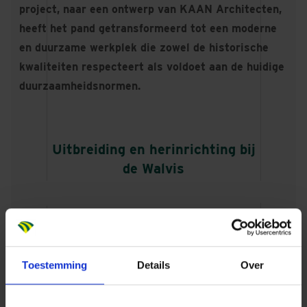
project, naar een ontwerp van KAAN Architecten,
heeft het pand getransformeerd tot een moderne
en duurzame werkplek die zowel de historische
kwaliteiten respecteert als voldoet aan de huidige
duurzaamheidsnormen.
Uitbreiding en herinrichting bij
de Walvis
Logistieke uitdagingen over het
water
Toestemming
Details
Over