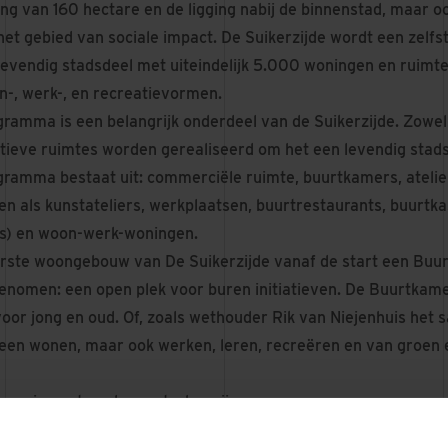
 van 160 hectare en de ligging nabij de binnenstad, maar 
et gebied van sociale impact. De Suikerzijde wordt een zelfs
levendig stadsdeel met uiteindelijk 5.000 woningen en ruimt
n-, werk-, en recreatievormen.
gramma is een belangrijk onderdeel van
de Suikerzijde
. Zowe
ectieve ruimtes worden gerealiseerd om het een levendig stad
ramma bestaat uit: commerciële ruimte, buurtkamers, atelier
ten als kunstateliers, werkplaatsen, buurtrestaurants, buurtk
es) en woon-werk-woningen.
erste woongebouw van De Suikerzijde vanaf de start een Buur
enomen: een open plek voor buren initiatieven. De Buurtkame
oor jong en oud. Of, zoals wethouder Rik van Niejenhuis het 
lleen wonen, maar ook werken, leren, recreëren en van groen 
onze impact op de maatschappij
willen we duurzame leefomgevingen creëren, waar mensen uit