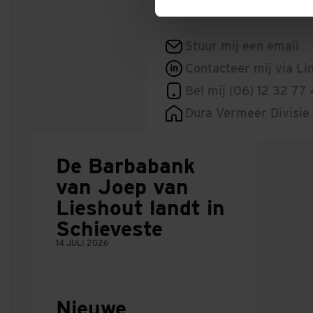
Stuur mij een email
Contacteer mij via Li
Bel mij (06) 12 32 77
Dura Vermeer Divisie
De Barbabank
van Joep van
Lieshout landt in
Schieveste
14 JULI 2026
Nieuwe