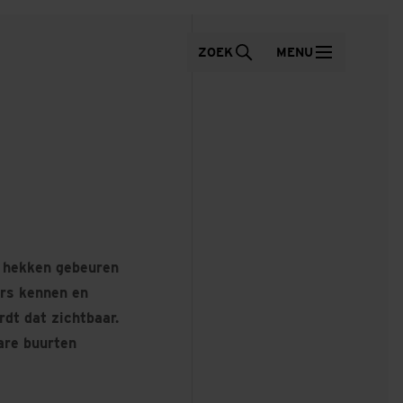
ZOEK
MENU
e hekken gebeuren
ers kennen en
dt dat zichtbaar.
are buurten