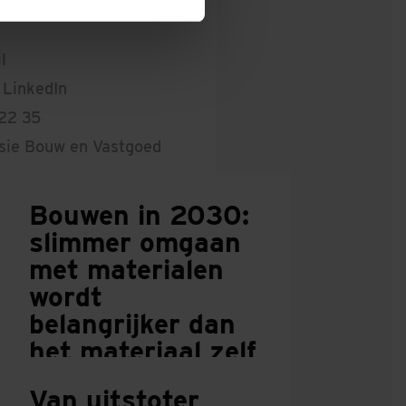
l
 LinkedIn
 22 35
sie Bouw en Vastgoed
Bouwen in 2030:
slimmer omgaan
met materialen
wordt
belangrijker dan
het materiaal zelf
9 JULI 2026
Van uitstoter