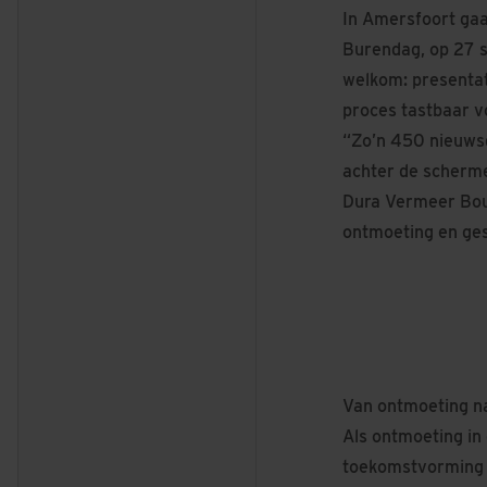
In Amersfoort gaa
Burendag, op 27 
welkom: presenta
proces tastbaar v
“Zo’n 450 nieuwsg
achter de scherme
Dura Vermeer Bouw
ontmoeting en ges
Van ontmoeting n
Als ontmoeting in 
toekomstvorming on