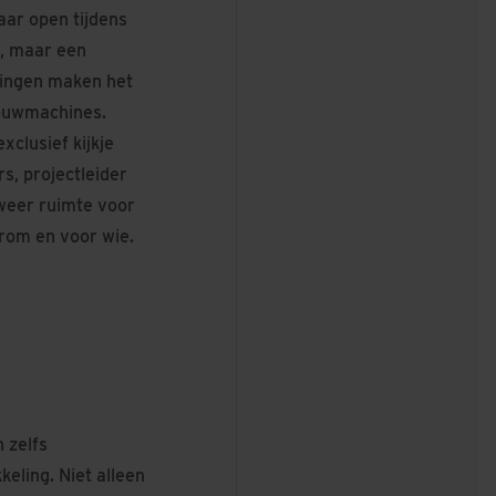
aar open tijdens
, maar een
dingen maken het
bouwmachines.
clusief kijkje
s, projectleider
weer ruimte voor
rom en voor wie.
 zelfs
eling. Niet alleen