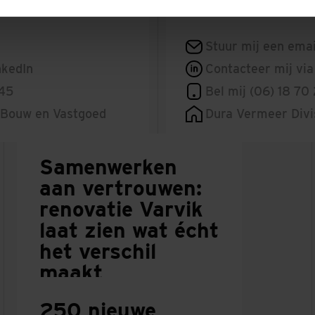
Stuur mij een emai
nkedIn
Contacteer mij via
 45
Bel mij (06) 18 70
 Bouw en Vastgoed
Dura Vermeer Divi
Samenwerken
aan vertrouwen:
renovatie Varvik
laat zien wat écht
het verschil
maakt
10 JULI 2026
250 nieuwe