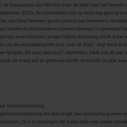
t de bouwplaats van Het Huis voor de Stad voor het tweede j
september 2025. De bouwhekken zijn op deze dag geen grens
ties van Dura Vermeer geven context aan bewoners, rondlei
oor lokalen en buurtkinderen kunnen klimmen in speelgoed 
ierige Amersfoorters kregen tijdens Burendag 2024 al een ex
n van de ontwikkeling Het Huis voor de Stad,” zegt Rene Ever
 Hengelo. De open dag op 27 september, biedt ook dit jaar 
prek: de vraag wat er gebouwd wordt verschuift zo naar waa
aar toekomstvorming
gebiedsontwikkeling een plek krijgt, kan verbinding groeien en
tstaan. Zo is in Groningen De Suikerzijde een unieke ontwikk