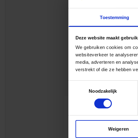
onze samenleving 
gebouwen die we o
Toestemming
langer. Daarom wi
Onze tool de
Socia
bewust in te vull
Deze website maakt gebruik
liggen. De tool no
We gebruiken cookies om cont
Benieuwd hoe jouw
websiteverkeer te analyseren
media, adverteren en analys
gebiedsgerichte 
verstrekt of die ze hebben v
Neem contact op m
Toestemmingsselectie
Noodzakelijk
BOUW EN VASTGOED
Ellen 
Impact Lea
Weigeren
Regio
Heel