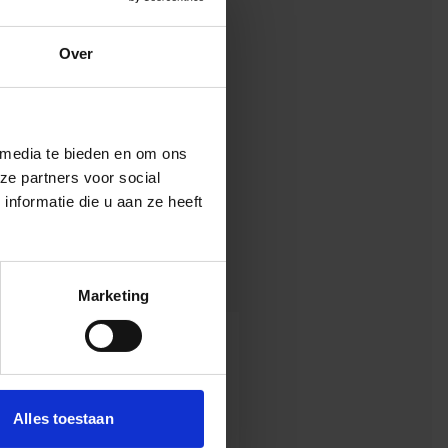
uurten en
t liefst nog veel
Over
oor de aarde.
ende bouwer
ok wat we laten
 media te bieden en om ons
en aan een
ze partners voor social
nformatie die u aan ze heeft
Marketing
eke Verhagen
mmamanager Sociale Impact
Alles toestaan
eel Nederland