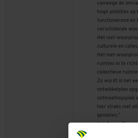
vanwege de omvang
hoge ambities op h
functionerend en 
verschillende woo
Het niet-woonpro
culturele en coll
Het niet-woonprog
ruimtes in te rich
collectieve ruimt
Zo wordt in het e
ontwikkelplan opg
ontmoetingsplek v
hier straks niet a
genieten.”
Het Goede Doen: 
Bij Dura Vermeer 