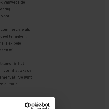
ook vanwege de
tandig
e voor
l commerciële als
sdeel te maken.
s (flexibele
assen of
tkamer in het
r vormt straks de
samenvat: “Je kunt
en cultuur
 alle lagen van